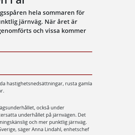
nvägsspåren hela sommaren för
unktlig järnväg. När året är
 genomförts och vissa kommer
rda hastighetsnedsättningar, rusta gamla
år.
nvägsunderhållet, också under
ersatta underhållet på järnvägen. Det
ingskänslig och mer punktlig järnväg.
a Sverige, säger Anna Lindahl, enhetschef