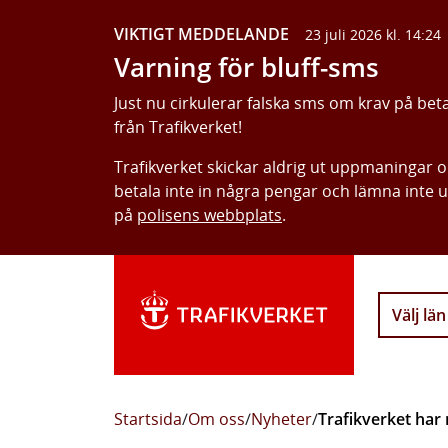
VIKTIGT MEDDELANDE
23 juli 2026 kl. 14:24
Varning för bluff-sms
Just nu cirkulerar falska sms om krav på bet
från Trafikverket!
Trafikverket skickar aldrig ut uppmaningar 
betala inte in några pengar och lämna inte 
på
polisens webbplats
.
Välj län
Startsida
/
Om oss
/
Nyheter
/
Trafikverket har