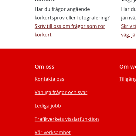
Har du frågor angående
Har du
körkortsprov eller fotografering?
järnvä
Skriv till oss om frågor som rör
Skriv 
körkort
väg, jä
Om oss
Om we
Kontakta oss
Tillgän
Vanliga frågor och svar
Lediga jobb
Trafikverkets visslarfunktion
Vår verksamhet