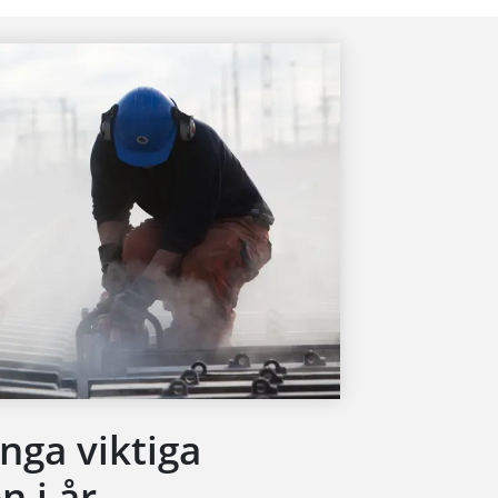
nga viktiga
 i år