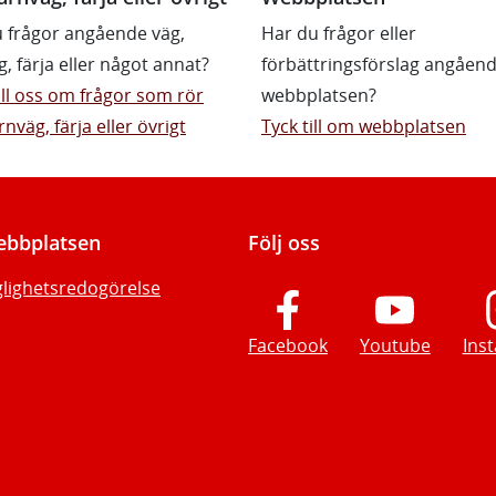
 frågor angående väg,
Har du frågor eller
g, färja eller något annat?
förbättringsförslag angåen
till oss om frågor som rör
webbplatsen?
rnväg, färja eller övrigt
Tyck till om webbplatsen
bbplatsen
Följ oss
glighetsredogörelse
Facebook
Youtube
Ins