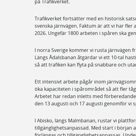
på Trafikverket.
Trafikverket fortsätter med en historisk sat
svenska järnvägen. Faktum är att vi har fle
2026. Ungefär 1800 arbeten i spåren ska geno
I norra Sverige kommer vi rusta järnvägen frå
Längs Ådalsbanan åtgärdar vi ett 10-tal ha
så att trafiken kan flyta på snabbare och uta
Ett intensivt arbete pågår inom järnvägsområ
öka kapaciteten i spårområdet så att fler tå
Arbetet har redan inletts med förberedand
den 13 augusti och 17 augusti genomför vi 
I Abisko, längs Malmbanan, rustar vi plattfor
tillgänglighetsanpassad. Med start i början a
förlängas och tillgänglighetsanpassas. Und