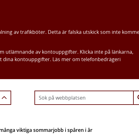
alning av trafikböter. Detta är falska utskick som inte komm
om utlämnande av kontouppgifter. Klicka inte på länkarna,
ut dina kontouppgifter. Läs mer om telefonbedrägeri
Gå direkt till innehållet
 många viktiga sommarjobb i spåren i år