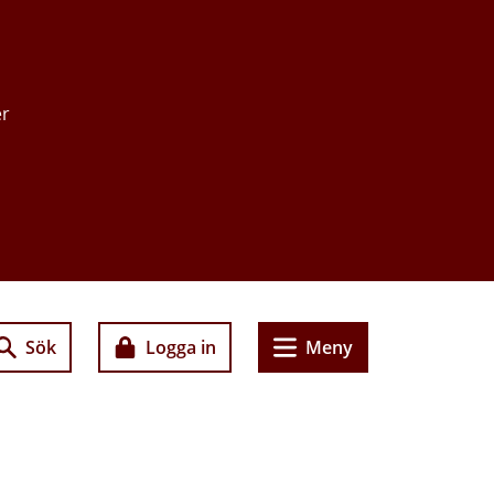
er
Sök
Logga in
Meny