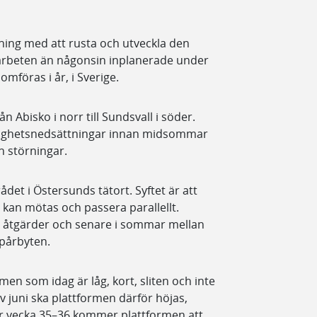
sning med att rusta och utveckla den
r arbeten än någonsin inplanerade under
mföras i år, i Sverige.
n Abisko i norr till Sundsvall i söder.
stighetsnedsättningar innan midsommar
n störningar.
det i Östersunds tätort. Syftet är att
g kan mötas och passera parallellt.
e åtgärder och senare i sommar mellan
spårbyten.
men som idag är låg, kort, sliten och inte
v juni ska plattformen därför höjas,
er vecka 35–36 kommer plattformen att