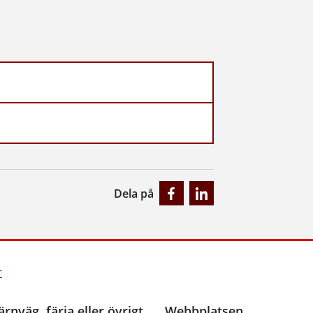
Dela på
r
ärnväg, färja eller övrigt
Webbplatsen