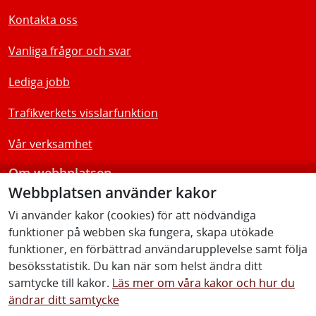
Kontakta oss
Vanliga frågor och svar
Lediga jobb
Trafikverkets visslarfunktion
Vår verksamhet
Om webbplatsen
Webbplatsen använder kakor
Tillgänglighetsredogörelse
Vi använder kakor (cookies) för att nödvändiga
funktioner på webben ska fungera, skapa utökade
Följ oss
funktioner, en förbättrad användarupplevelse samt följa
besöksstatistik. Du kan när som helst ändra ditt
samtycke till kakor.
Läs mer om våra kakor och hur du
ändrar ditt samtycke
Facebook
Youtube
Instagram
Linkedin