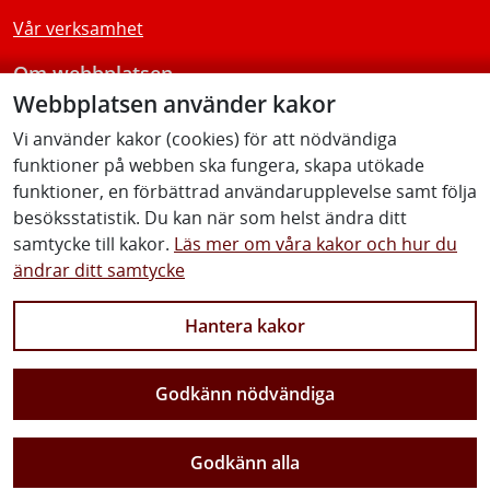
Vår verksamhet
Om webbplatsen
Webbplatsen använder kakor
Tillgänglighetsredogörelse
Vi använder kakor (cookies) för att nödvändiga
funktioner på webben ska fungera, skapa utökade
Följ oss
funktioner, en förbättrad användarupplevelse samt följa
besöksstatistik. Du kan när som helst ändra ditt
samtycke till kakor.
Läs mer om våra kakor och hur du
ändrar ditt samtycke
Facebook
Youtube
Instagram
Linkedin
Hantera kakor
Godkänn nödvändiga
Vi gör Sverige närmare
Godkänn alla