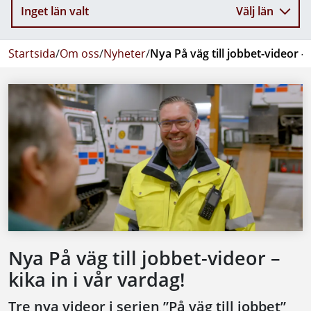
Inget län valt
Välj län
Startsida
/
Om oss
/
Nyheter
/
Nya På väg till jobbet-videor – 
Nya På väg till jobbet-videor –
kika in i vår vardag!
Tre nya videor i serien ”På väg till jobbet”