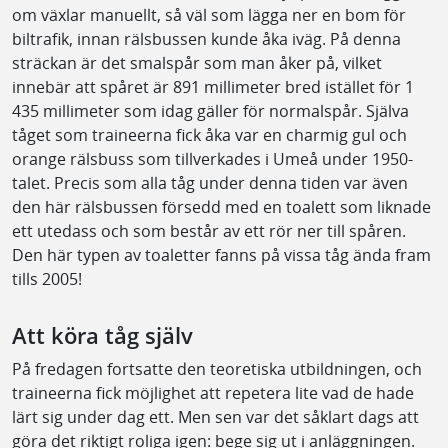
om växlar manuellt, så väl som lägga ner en bom för
biltrafik, innan rälsbussen kunde åka iväg. På denna
sträckan är det smalspår som man åker på, vilket
innebär att spåret är 891 millimeter bred istället för 1
435 millimeter som idag gäller för normalspår. Själva
tåget som traineerna fick åka var en charmig gul och
orange rälsbuss som tillverkades i Umeå under 1950-
talet. Precis som alla tåg under denna tiden var även
den här rälsbussen försedd med en toalett som liknade
ett utedass och som består av ett rör ner till spåren.
Den här typen av toaletter fanns på vissa tåg ända fram
tills 2005!
Att köra tåg själv
På fredagen fortsatte den teoretiska utbildningen, och
traineerna fick möjlighet att repetera lite vad de hade
lärt sig under dag ett. Men sen var det såklart dags att
göra det riktigt roliga igen: bege sig ut i anläggningen.