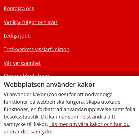
Kontakta oss
Vanliga frågor och svar
Lediga jobb
Trafikverkets visslarfunktion
Vår verksamhet
Om webbplatsen
Webbplatsen använder kakor
Tillgänglighetsredogörelse
Vi använder kakor (cookies) för att nödvändiga
funktioner på webben ska fungera, skapa utökade
Följ oss
funktioner, en förbättrad användarupplevelse samt följa
besöksstatistik. Du kan när som helst ändra ditt
samtycke till kakor.
Läs mer om våra kakor och hur du
ändrar ditt samtycke
Facebook
Youtube
Instagram
Linkedin