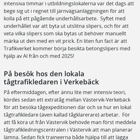
intensiva timmar i utbildningslokalerna var det dags att
bege sig ut i regnet till järnvägsanläggningen för att
kolla på ett pågående underhållsarbete. Syftet med
underhållet var att byta ut utslitna slipers, och för att
veta vilka slipers som ska bytas ut behöver manuellt
märka ut den med en vit prick. En liten fun fact är att
Trafikverket kommer börja besikta betongslipers med
hjälp av AI från och med 2025!
På besök hos den lokala
tågtrafikledaren i Verkebäck
På eftermiddagen, efter ännu lite mer intensiv teori,
kördes sedan ett extratåg mellan Västervik-Verkebäck
för att besöka tågexpeditionen där och se hur en lokal
tågtrafikledare (även kallad tågklarerare) arbetar. För
att få köra ut från Västervik behövde man först meddela
tågtrafikledningscentralen i Västervik att man planerar
lämna. Sedan fick traineerna både hjälpa till att lägga