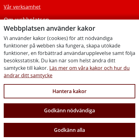
Vår verksamhet
Om webbplatsen
Webbplatsen använder kakor
Tillgänglighetsredogörelse
Vi använder kakor (cookies) för att nödvändiga
funktioner på webben ska fungera, skapa utökade
Följ oss
funktioner, en förbättrad användarupplevelse samt följa
besöksstatistik. Du kan när som helst ändra ditt
samtycke till kakor.
Läs mer om våra kakor och hur du
ändrar ditt samtycke
Facebook
Youtube
Instagram
Linkedin
Hantera kakor
Godkänn nödvändiga
Vi gör Sverige närmare
Godkänn alla