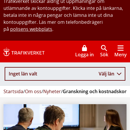
Trafikverket skickar aldrig ut uppmaningar om
utlämnande av kontouppgifter. Klicka inte på länkarna,
betala inte in några pengar och lämna inte ut dina
kontouppgifter. Läs mer om telefonbedrägeri
på
polisens webbplats
.
Logga in
Sök
Meny
Inget län valt
Välj län
Startsida
/
Om oss
/
Nyheter
/
Granskning och kostnadskontro