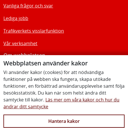
Vanliga frågor och svar
Lediga jobb
Trafikverkets visslarfunktion
Vår verksamhet
Om webbplatsen
Webbplatsen använder kakor
Tillgänglighetsredogörelse
Vi använder kakor (cookies) för att nödvändiga
funktioner på webben ska fungera, skapa utökade
Följ oss
funktioner, en förbättrad användarupplevelse samt följa
besöksstatistik. Du kan när som helst ändra ditt
samtycke till kakor.
Läs mer om våra kakor och hur du
ändrar ditt samtycke
Facebook
Youtube
Instagram
Linkedin
Hantera kakor