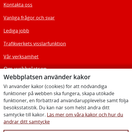
Kontakta oss
Vanliga frågor och svar
Lediga jobb
Trafikverkets visslarfunktion
Vår verksamhet
Om webbplatsen
Webbplatsen använder kakor
Tillgänglighetsredogörelse
Vi använder kakor (cookies) för att nödvändiga
funktioner på webben ska fungera, skapa utökade
Följ oss
funktioner, en förbättrad användarupplevelse samt följa
besöksstatistik. Du kan när som helst ändra ditt
samtycke till kakor.
Läs mer om våra kakor och hur du
ändrar ditt samtycke
Facebook
Youtube
Instagram
Linkedin