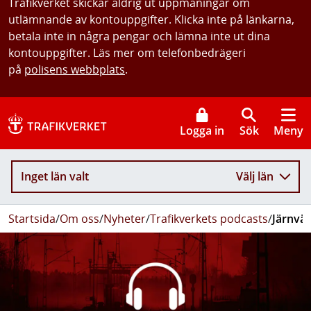
Trafikverket skickar aldrig ut uppmaningar om
utlämnande av kontouppgifter. Klicka inte på länkarna,
betala inte in några pengar och lämna inte ut dina
kontouppgifter. Läs mer om telefonbedrägeri
på
polisens webbplats
.
Logga in
Sök
Meny
Inget län valt
Välj län
Startsida
/
Om oss
/
Nyheter
/
Trafikverkets podcasts
/
Järnvä