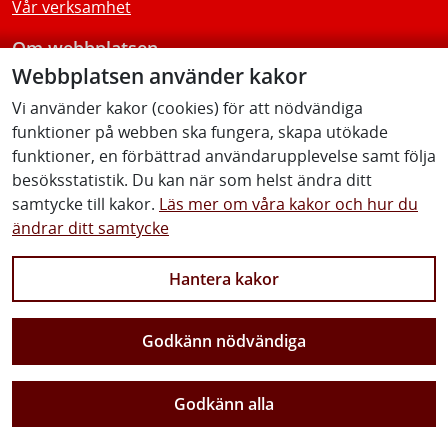
Vår verksamhet
Om webbplatsen
Webbplatsen använder kakor
Tillgänglighetsredogörelse
Vi använder kakor (cookies) för att nödvändiga
funktioner på webben ska fungera, skapa utökade
Följ oss
funktioner, en förbättrad användarupplevelse samt följa
besöksstatistik. Du kan när som helst ändra ditt
samtycke till kakor.
Läs mer om våra kakor och hur du
ändrar ditt samtycke
Facebook
Youtube
Instagram
Linkedin
Hantera kakor
Godkänn nödvändiga
Vi gör Sverige närmare
Godkänn alla