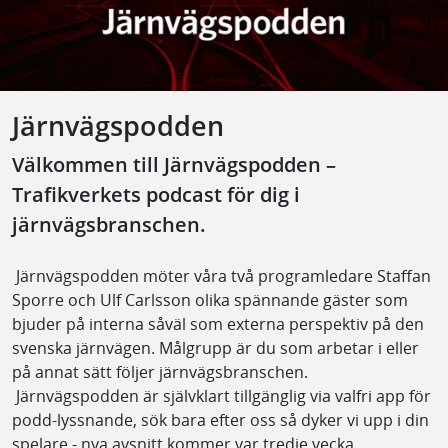
Järnvägspodden
Välkommen till Järnvägspodden –
Trafikverkets podcast för dig i
järnvägsbranschen.
Järnvägspodden möter våra två programledare Staffan
Sporre och Ulf Carlsson olika spännande gäster som
bjuder på interna såväl som externa perspektiv på den
svenska järnvägen. Målgrupp är du som arbetar i eller
på annat sätt följer järnvägsbranschen.
Järnvägspodden är självklart tillgänglig via valfri app för
podd-lyssnande, sök bara efter oss så dyker vi upp i din
spelare - nya avsnitt kommer var tredje vecka.