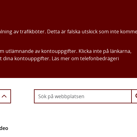
alning av trafikböter. Detta är falska utskick som inte komm
om utlämnande av kontouppgifter. Klicka inte på länkarna,
ut dina kontouppgifter. Läs mer om telefonbedrägeri
Gå direkt till innehållet
ideo