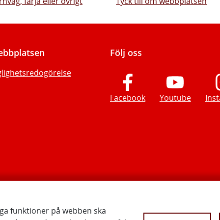
rnväg, färja eller övrigt
Tyck till om webbplatsen
bbplatsen
Följ oss
glighetsredogörelse
Facebook
Youtube
Ins
iga funktioner på webben ska