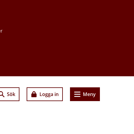
er
Sök
Logga in
Meny