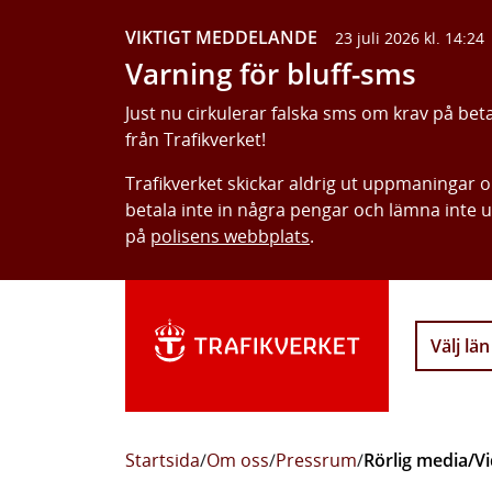
VIKTIGT MEDDELANDE
23 juli 2026 kl. 14:24
Varning för bluff-sms
Just nu cirkulerar falska sms om krav på bet
från Trafikverket!
Trafikverket skickar aldrig ut uppmaningar 
betala inte in några pengar och lämna inte 
på
polisens webbplats
.
Välj län
Startsida
/
Om oss
/
Pressrum
/
Rörlig media/V