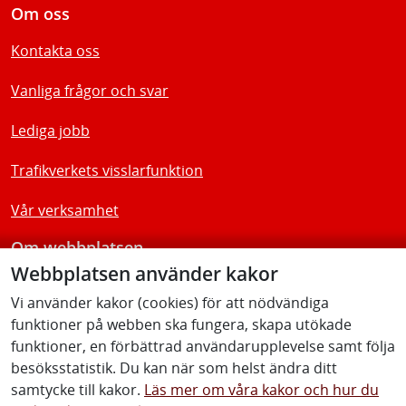
Om oss
Kontakta oss
Vanliga frågor och svar
Lediga jobb
Trafikverkets visslarfunktion
Vår verksamhet
Om webbplatsen
Webbplatsen använder kakor
Tillgänglighetsredogörelse
Vi använder kakor (cookies) för att nödvändiga
funktioner på webben ska fungera, skapa utökade
Följ oss
funktioner, en förbättrad användarupplevelse samt följa
besöksstatistik. Du kan när som helst ändra ditt
samtycke till kakor.
Läs mer om våra kakor och hur du