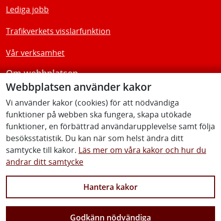
Lediga jobb
Trafikverkets visslarfunktion
Vår verksamhet
Om webbplatsen
Webbplatsen använder kakor
Tillgänglighetsredogörelse
Vi använder kakor (cookies) för att nödvändiga
funktioner på webben ska fungera, skapa utökade
Följ oss
funktioner, en förbättrad användarupplevelse samt följa
besöksstatistik. Du kan när som helst ändra ditt
samtycke till kakor.
Läs mer om våra kakor och hur du
ändrar ditt samtycke
Facebook
Youtube
Instagram
Linkedin
Hantera kakor
Godkänn nödvändiga