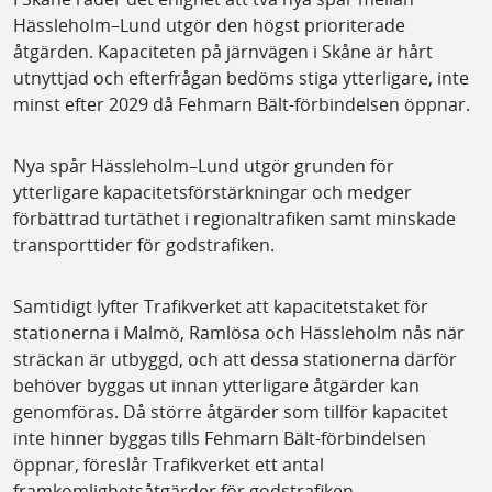
Hässleholm–Lund utgör den högst prioriterade
åtgärden. Kapaciteten på järnvägen i Skåne är hårt
utnyttjad och efterfrågan bedöms stiga ytterligare, inte
minst efter 2029 då Fehmarn Bält-förbindelsen öppnar.
Nya spår Hässleholm–Lund utgör grunden för
ytterligare kapacitetsförstärkningar och medger
förbättrad turtäthet i regionaltrafiken samt minskade
transporttider för godstrafiken.
Samtidigt lyfter Trafikverket att kapacitetstaket för
stationerna i Malmö, Ramlösa och Hässleholm nås när
sträckan är utbyggd, och att dessa stationerna därför
behöver byggas ut innan ytterligare åtgärder kan
genomföras. Då större åtgärder som tillför kapacitet
inte hinner byggas tills Fehmarn Bält-förbindelsen
öppnar, föreslår Trafikverket ett antal
framkomlighetsåtgärder för godstrafiken.