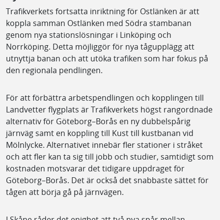
Trafikverkets fortsatta inriktning för Ostlänken är att
koppla samman Ostlänken med Södra stambanan
genom nya stationslösningar i Linköping och
Norrköping. Detta möjliggör för nya tågupplägg att
utnyttja banan och att utöka trafiken som har fokus på
den regionala pendlingen.
För att förbättra arbetspendlingen och kopplingen till
Landvetter flygplats är Trafikverkets högst rangordnade
alternativ för Göteborg–Borås en ny dubbelspårig
järnväg samt en koppling till Kust till kustbanan vid
Mölnlycke. Alternativet innebär fler stationer i stråket
och att fler kan ta sig till jobb och studier, samtidigt som
kostnaden motsvarar det tidigare uppdraget för
Göteborg–Borås. Det är också det snabbaste sättet för
tågen att börja gå på järnvägen.
I Skåne råder det enighet att två nya spår mellan