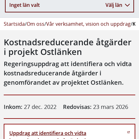
Inget län valt
Välj län
Startsida
/
Om oss
/
Vår verksamhet, vision och uppdrag
/
Ko
Kostnadsreducerande åtgärder
i projekt Ostlänken
Regeringsuppdrag att identifiera och vidta
kostnadsreducerande åtgärder i
genomförandet av projektet Ostlänken.
Inkom:
27 dec. 2022
Redovisas:
23 mars 2026
Uppdrag att identifiera och vidta