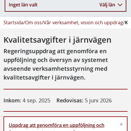
Inget län valt
Välj län
Startsida
/
Om oss
/
Vår verksamhet, vision och uppdrag
/
Kv
Kvalitetsavgifter i järnvägen
Regeringsuppdrag att genomföra en
uppföljning och översyn av systemet
avseende verksamhetsstyrning med
kvalitetsavgifter i järnvägen.
Inkom:
4 sep. 2025
Redovisas:
5 juni 2026
Uppdrag att genomföra en uppföljning och