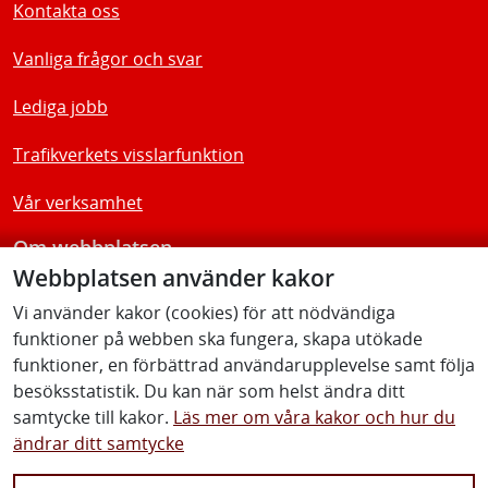
Kontakta oss
Vanliga frågor och svar
Lediga jobb
Trafikverkets visslarfunktion
Vår verksamhet
Om webbplatsen
Webbplatsen använder kakor
Tillgänglighetsredogörelse
Vi använder kakor (cookies) för att nödvändiga
funktioner på webben ska fungera, skapa utökade
Följ oss
funktioner, en förbättrad användarupplevelse samt följa
besöksstatistik. Du kan när som helst ändra ditt
samtycke till kakor.
Läs mer om våra kakor och hur du
ändrar ditt samtycke
Facebook
Youtube
Instagram
Linkedin