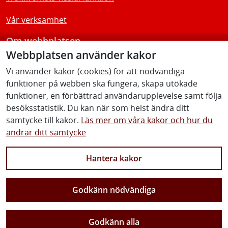
Vår verksamhet
Om webbplatsen
Webbplatsen använder kakor
Tillgänglighetsredogörelse
Vi använder kakor (cookies) för att nödvändiga
funktioner på webben ska fungera, skapa utökade
Följ oss
funktioner, en förbättrad användarupplevelse samt följa
besöksstatistik. Du kan när som helst ändra ditt
samtycke till kakor.
Läs mer om våra kakor och hur du
ändrar ditt samtycke
Facebook
Youtube
Instagram
Linkedin
Hantera kakor
Godkänn nödvändiga
Vi gör Sverige närmare
Godkänn alla