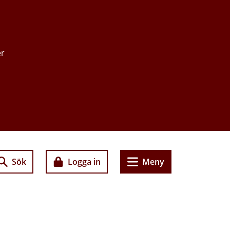
er
Sök
Logga in
Meny