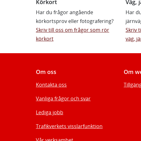
Körkort
Väg, j
Har du frågor angående
Har du
körkortsprov eller fotografering?
järnvä
Skriv till oss om frågor som rör
Skriv 
körkort
väg, jä
Om oss
Om we
Kontakta oss
Tillgän
Vanliga frågor och svar
Lediga jobb
Trafikverkets visslarfunktion
Vår verksamhet