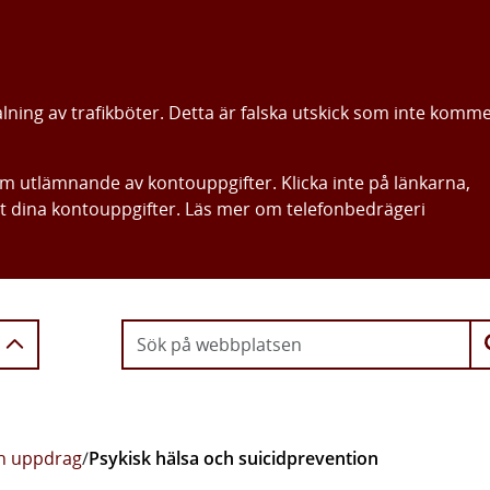
alning av trafikböter. Detta är falska utskick som inte komm
om utlämnande av kontouppgifter. Klicka inte på länkarna,
ut dina kontouppgifter. Läs mer om telefonbedrägeri
Gå direkt till innehållet
ch uppdrag
/
Psykisk hälsa och suicidprevention