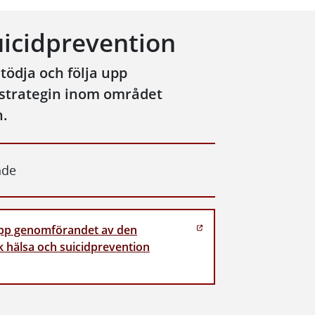
uicidprevention
ödja och följa upp
 strategin inom området
n.
nde
 upp genomförandet av den
k hälsa och suicidprevention