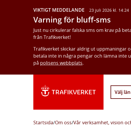
VIKTIGT MEDDELANDE
23 juli 2026 kl. 14:24
Varning för bluff-sms
Just nu cirkulerar falska sms om krav på bet
från Trafikverket!
Trafikverket skickar aldrig ut uppmaningar 
betala inte in några pengar och lämna inte 
på
polisens webbplats
.
Välj län
Startsida
/
Om oss
/
Vår verksamhet, vision o