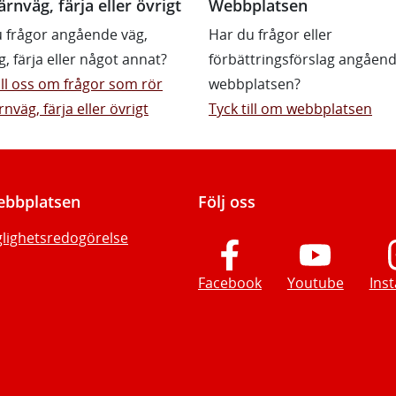
ärnväg, färja eller övrigt
Webbplatsen
 frågor angående väg,
Har du frågor eller
g, färja eller något annat?
förbättringsförslag angåen
till oss om frågor som rör
webbplatsen?
rnväg, färja eller övrigt
Tyck till om webbplatsen
bbplatsen
Följ oss
glighetsredogörelse
Facebook
Youtube
Ins