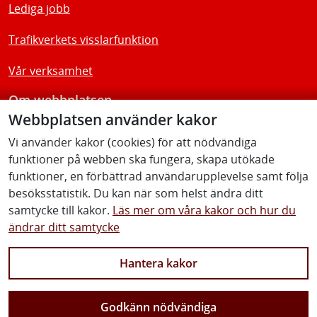
Lediga jobb
Trafikverkets visslarfunktion
Vår verksamhet
Om webbplatsen
Webbplatsen använder kakor
Tillgänglighetsredogörelse
Vi använder kakor (cookies) för att nödvändiga
funktioner på webben ska fungera, skapa utökade
Följ oss
funktioner, en förbättrad användarupplevelse samt följa
besöksstatistik. Du kan när som helst ändra ditt
samtycke till kakor.
Läs mer om våra kakor och hur du
ändrar ditt samtycke
Facebook
Youtube
Instagram
Linkedin
Hantera kakor
Godkänn nödvändiga