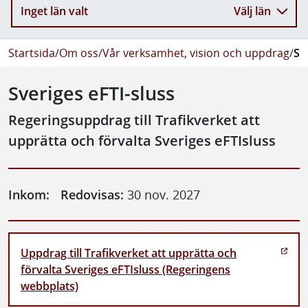
Inget län valt
Välj län
Startsida
/
Om oss
/
Vår verksamhet, vision och uppdrag
/
Sv
Sveriges eFTI-sluss
Regeringsuppdrag till Trafikverket att
upprätta och förvalta Sveriges eFTIsluss
Inkom:
Redovisas:
30 nov. 2027
Uppdrag till Trafikverket att upprätta och
förvalta Sveriges eFTIsluss (Regeringens
webbplats)