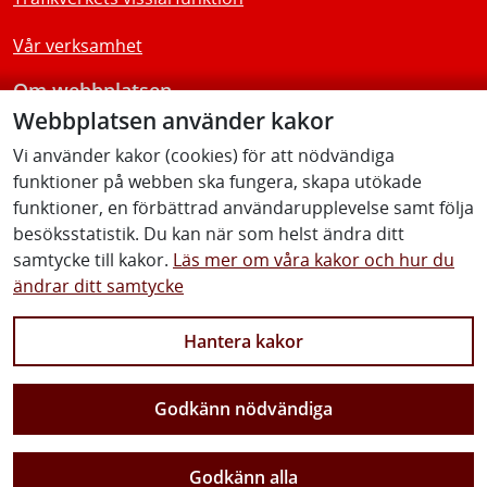
Vår verksamhet
Om webbplatsen
Webbplatsen använder kakor
Tillgänglighetsredogörelse
Vi använder kakor (cookies) för att nödvändiga
funktioner på webben ska fungera, skapa utökade
Följ oss
funktioner, en förbättrad användarupplevelse samt följa
besöksstatistik. Du kan när som helst ändra ditt
samtycke till kakor.
Läs mer om våra kakor och hur du
ändrar ditt samtycke
Facebook
Youtube
Instagram
Linkedin
Hantera kakor
Godkänn nödvändiga
Vi gör Sverige närmare
Godkänn alla