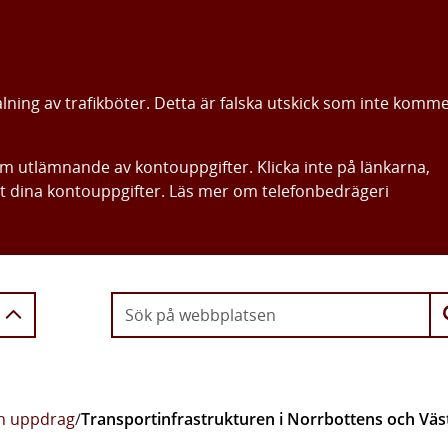
alning av trafikböter. Detta är falska utskick som inte komm
om utlämnande av kontouppgifter. Klicka inte på länkarna,
ut dina kontouppgifter. Läs mer om telefonbedrägeri
Gå direkt till innehållet
ch uppdrag
/
Transportinfrastrukturen i Norrbottens och Väs