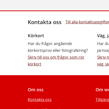
Kontakta oss
Till alla kontaktuppgifte
Körkort
Väg, j
Har du frågor angående
Har du
körkortsprov eller fotografering?
järnvä
Skriv till oss om frågor som rör
Skriv 
körkort
väg, jä
Om oss
Om we
Kontakta oss
Tillgän