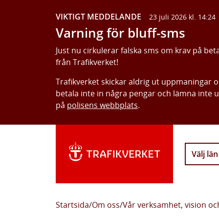
VIKTIGT MEDDELANDE
23 juli 2026 kl. 14:24
Varning för bluff-sms
Just nu cirkulerar falska sms om krav på bet
från Trafikverket!
Trafikverket skickar aldrig ut uppmaningar 
betala inte in några pengar och lämna inte 
på
polisens webbplats
.
Välj län
Startsida
/
Om oss
/
Vår verksamhet, vision o