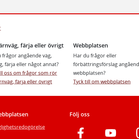
r
ärnväg, färja eller övrigt
Webbplatsen
 frågor angående väg,
Har du frågor eller
g, färja eller något annat?
förbättringsförslag angåen
till oss om frågor som rör
webbplatsen?
rnväg, färja eller övrigt
Tyck till om webbplatsen
bbplatsen
Följ oss
glighetsredogörelse