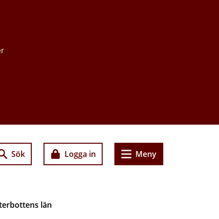
er
Sök
Logga in
Meny
terbottens län