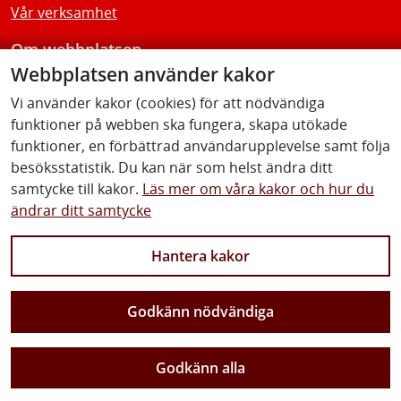
Vår verksamhet
Om webbplatsen
Webbplatsen använder kakor
Tillgänglighetsredogörelse
Vi använder kakor (cookies) för att nödvändiga
funktioner på webben ska fungera, skapa utökade
Följ oss
funktioner, en förbättrad användarupplevelse samt följa
besöksstatistik. Du kan när som helst ändra ditt
samtycke till kakor.
Läs mer om våra kakor och hur du
ändrar ditt samtycke
Facebook
Youtube
Instagram
Linkedin
Hantera kakor
Godkänn nödvändiga
Vi gör Sverige närmare
Godkänn alla