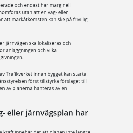
erade och endast har marginell
omföras utan att en väg- eller
är att markåtkomsten kan ske på frivillig
ler järnvägen ska lokaliseras och
r anläggningen och vilka
mgivningen.
v Trafikverket innan bygget kan starta.
sstyrelsen först tillstyrka förslaget till
gen av planerna hanteras av en
g- eller järnvägsplan har
a kraft innebär det att planen inte längre