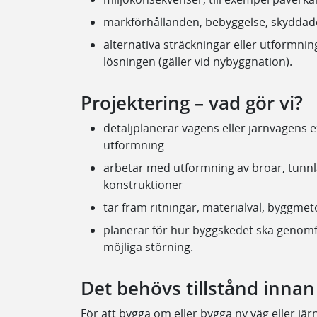
markförhållanden, bebyggelse, skyddad
alternativa sträckningar eller utformnin
lösningen (gäller vid nybyggnation).
Projektering – vad gör vi?
detaljplanerar vägens eller järnvägens 
utformning
arbetar med utformning av broar, tunnl
konstruktioner
tar fram ritningar, materialval, byggm
planerar för hur byggskedet ska genom
möjliga störning.
Det behövs tillstånd innan
För att bygga om eller bygga ny väg eller jär