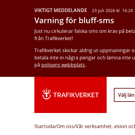
VIKTIGT MEDDELANDE
23 juli 2026 kl. 14:24
Varning för bluff-sms
Just nu cirkulerar falska sms om krav på bet
från Trafikverket!
Trafikverket skickar aldrig ut uppmaningar 
betala inte in några pengar och lämna inte 
på
polisens webbplats
.
Välj län
Startsida
/
Om oss
/
Vår verksamhet, vision o