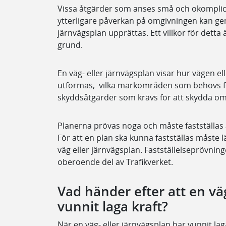
Vissa åtgärder som anses små och okomplic
ytterligare påverkan på omgivningen kan gen
järnvägsplan upprättas. Ett villkor för detta 
grund.
En väg- eller järnvägsplan visar hur vägen el
utformas, vilka markområden som behövs fö
skyddsåtgärder som krävs för att skydda o
Planerna prövas noga och måste fastställas a
För att en plan ska kunna fastställas måste län
väg eller järnvägsplan. Fastställelseprövnin
oberoende del av Trafikverket.
Vad händer efter att en vä
vunnit laga kraft?
När en väg- eller järnvägsplan har vunnit lag