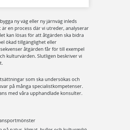
bygga ny väg eller ny järnväg inleds
 är en process där vi utreder, analyserar
t kan lösas för att åtgärden ska bidra
el ökad tillgänglighet eller
nsekvenser åtgärden får för till exempel
h kulturvärden. Slutligen beskriver vi
t.
tsättningar som ska undersökas och
 kvar på många specialistkompetenser.
mans med våra upphandlade konsulter.
transportmönster
 på natur, klimat, buller och kulturmiljö