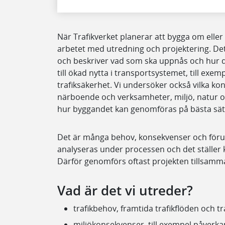
När Trafikverket planerar att bygga om eller 
arbetet med utredning och projektering. Det
och beskriver vad som ska uppnås och hur de
till ökad nytta i transportsystemet, till exemp
trafiksäkerhet. Vi undersöker också vilka ko
närboende och verksamheter, miljö, natur oc
hur byggandet kan genomföras på bästa sät
Det är många behov, konsekvenser och föru
analyseras under processen och det ställer
Därför genomförs oftast projekten tillsam
Vad är det vi utreder?
trafikbehov, framtida trafikflöden och 
miljökonsekvenser, till exempel påverkan