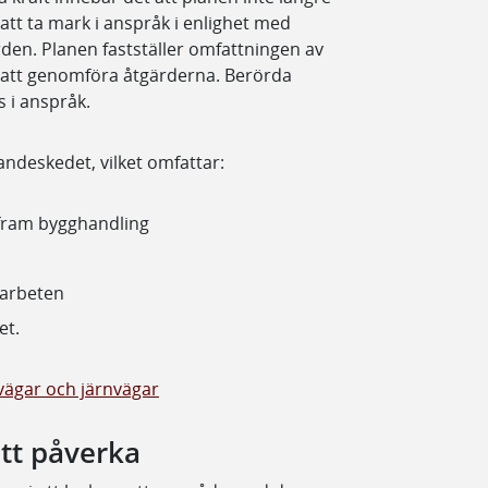
att ta mark i anspråk i enlighet med
en. Planen fastställer omfattningen av
d att genomföra åtgärderna. Berörda
 i anspråk.
randeskedet, vilket omfattar:
 fram bygghandling
 arbeten
et.
ägar och järnvägar
att påverka