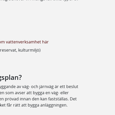
om vattenverksamhet här
eservat, kulturmiljö)
gsplan?
yggande av väg- och järnväg är ett beslut
Den som avser att bygga en väg- eller
en prövad innan den kan fastställas. Det
rket får rätt att bygga anläggningen.