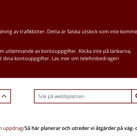
alning av trafikböter. Detta är falska utskick som inte komm
om utlämnande av kontouppgifter. Klicka inte på länkarna,
ut dina kontouppgifter. Läs mer om telefonbedrägeri
Gå direkt till innehållet
ch uppdrag
/
Så här planerar och utreder vi åtgärder på väg- 