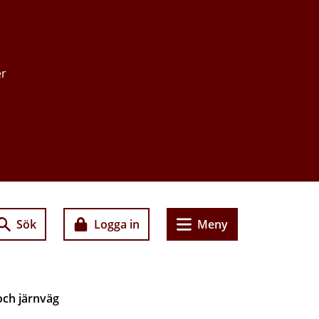
er
Sök
Logga in
Meny
och järnväg