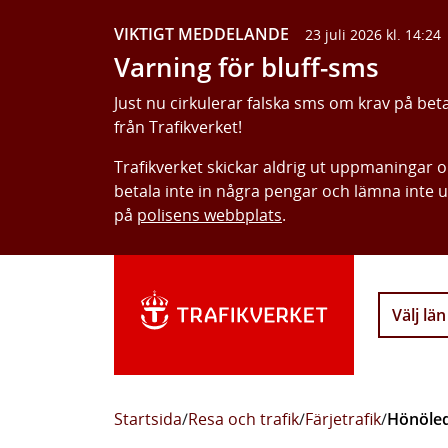
VIKTIGT MEDDELANDE
23 juli 2026 kl. 14:24
Varning för bluff-sms
Just nu cirkulerar falska sms om krav på bet
från Trafikverket!
Trafikverket skickar aldrig ut uppmaningar 
betala inte in några pengar och lämna inte 
på
polisens webbplats
.
Välj län
Startsida
/
Resa och trafik
/
Färjetrafik
/
Hönöle