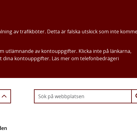
alning av trafikböter. Detta är falska utskick som inte komm
om utlämnande av kontouppgifter. Klicka inte på länkarna,
ut dina kontouppgifter. Läs mer om telefonbedrägeri
Gå direkt till innehållet
den