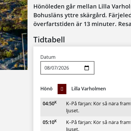
Hönöleden går mellan Lilla Varho
Bohusläns yttre skärgård. Färjele
överfartstiden är 13 minuter. Resa
Tidtabell
Datum
Hönö
Lilla Varholmen
Hönö Lilla Varholmen
K
Avgår
Anmärkning
04:50
K–På färjan: Kör så nära fram
ljuset.
K
05:10
K–På färjan: Kör så nära fram
ljuset.