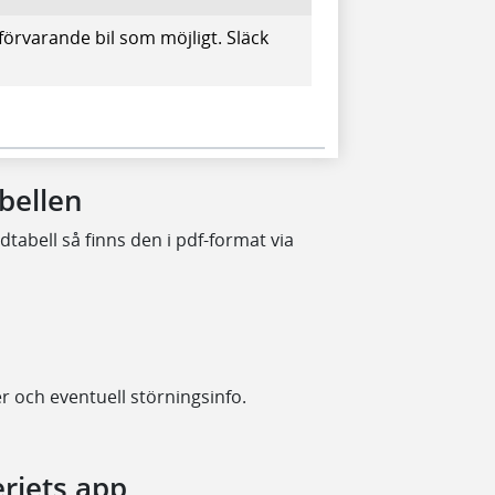
förvarande bil som möjligt. Släck
abellen
dtabell så finns den i pdf-format via
er och eventuell störningsinfo.
eriets app