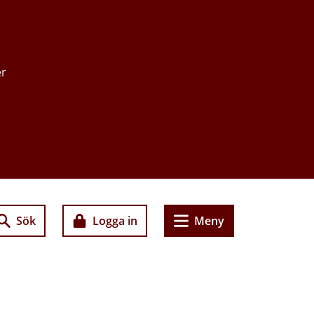
er
Sök
Logga in
Meny