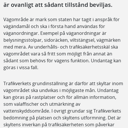
är ovanligt att sådant tillstånd beviljas.
Vägområde är mark som staten har tagit i anspråk för
vägändamål och ska i första hand användas för
väganordningar. Exempel på väganordningar är
belysningsstolpar, sidoräcken, viltstängsel, vägmärken
med mera. Av underhålls- och trafiksäkerhetsskäl ska
vägområdet vara så fritt som möjligt från annat än
sådant som behövs för vägens funktion. Undantag kan
göras i vissa fall.
Trafikverkets grundinställning är därför att skyltar inom
vägområdet ska undvikas i möjligaste mån. Undantag
kan göras på rastplatser och för allmän information,
som valaffischer och utmärkning av
vattenskyddsområde. I övrigt grundar sig Trafikverkets
bedömning på platsen och skyltens utformning. Det är
skyltens inverkan på trafiksäkerheten som påverkar