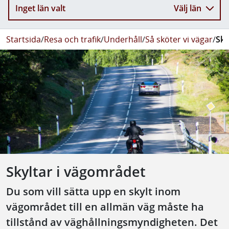
Inget län valt
Välj län
Startsida
/
Resa och trafik
/
Underhåll
/
Så sköter vi vägar
/
Sky
Skyltar i vägområdet
Du som vill sätta upp en skylt inom
vägområdet till en allmän väg måste ha
tillstånd av väghållningsmyndigheten. Det