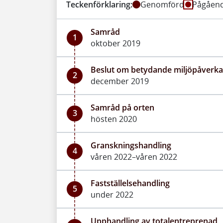
Teckenförklaring:
Genomförd
Pågåen
Samråd
1
oktober 2019
Beslut om betydande miljöpåverk
2
december 2019
Samråd på orten
3
hösten 2020
Granskningshandling
4
våren 2022–våren 2022
Fastställelsehandling
5
under 2022
Upphandling av totalentreprenad