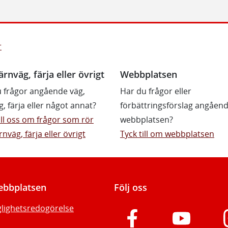
r
ärnväg, färja eller övrigt
Webbplatsen
 frågor angående väg,
Har du frågor eller
g, färja eller något annat?
förbättringsförslag angåen
till oss om frågor som rör
webbplatsen?
rnväg, färja eller övrigt
Tyck till om webbplatsen
bbplatsen
Följ oss
glighetsredogörelse