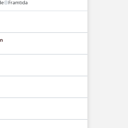
de
Framtida
an