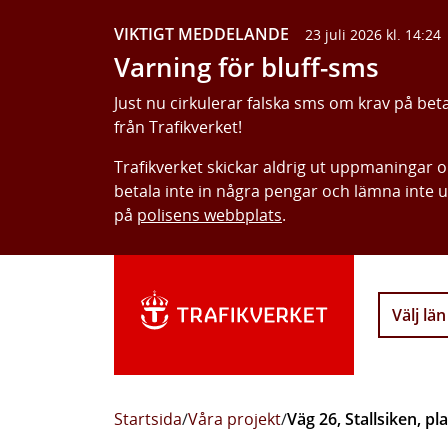
VIKTIGT MEDDELANDE
23 juli 2026 kl. 14:24
Varning för bluff-sms
Just nu cirkulerar falska sms om krav på bet
från Trafikverket!
Trafikverket skickar aldrig ut uppmaningar 
betala inte in några pengar och lämna inte 
på
polisens webbplats
.
Välj län
Startsida
/
Våra projekt
/
Väg 26, Stallsiken, pl