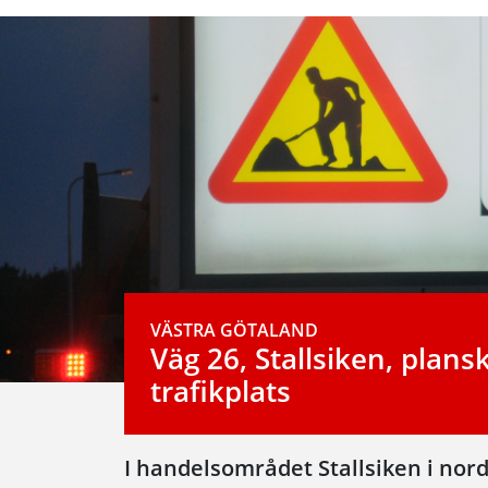
VÄSTRA GÖTALAND
Väg 26, Stallsiken, plansk
trafikplats
I handelsområdet Stallsiken i nor