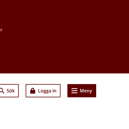
er
Sök
Logga in
Meny