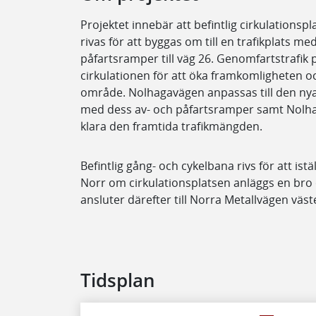
Projektet innebär att befintlig cirkulationspl
rivas för att byggas om till en trafikplats me
påfartsramper till väg 26. Genomfartstrafik
cirkulationen för att öka framkomligheten o
område. Nolhagavägen anpassas till den nya 
med dess av- och påfartsramper samt Nolhag
klara den framtida trafikmängden.
Befintlig gång- och cykelbana rivs för att istä
Norr om cirkulationsplatsen anläggs en bro
ansluter därefter till Norra Metallvägen väs
Tidsplan