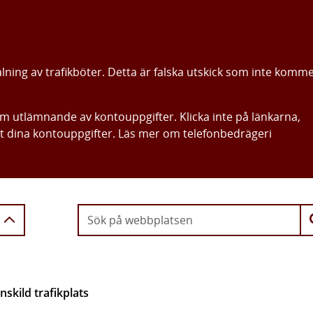
alning av trafikböter. Detta är falska utskick som inte komm
om utlämnande av kontouppgifter. Klicka inte på länkarna,
ut dina kontouppgifter. Läs mer om telefonbedrägeri
Gå direkt till innehållet
anskild trafikplats