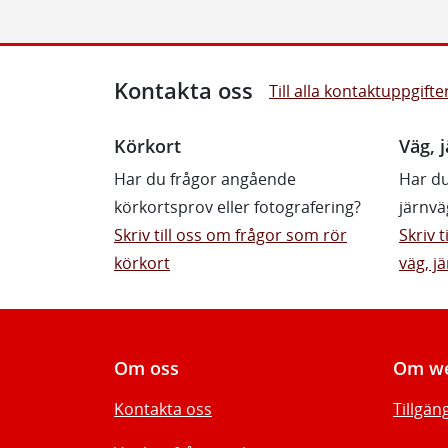
Kontakta oss
Till alla kontaktuppgifte
Körkort
Väg, j
Har du frågor angående
Har du
körkortsprov eller fotografering?
järnvä
Skriv till oss om frågor som rör
Skriv 
körkort
väg, jä
Om oss
Om we
Kontakta oss
Tillgän