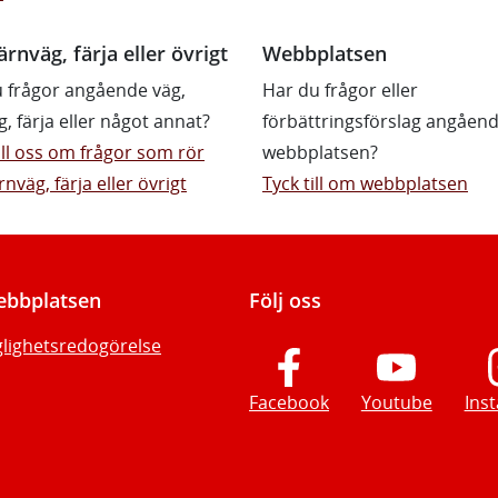
ärnväg, färja eller övrigt
Webbplatsen
 frågor angående väg,
Har du frågor eller
g, färja eller något annat?
förbättringsförslag angåen
till oss om frågor som rör
webbplatsen?
rnväg, färja eller övrigt
Tyck till om webbplatsen
bbplatsen
Följ oss
glighetsredogörelse
Facebook
Youtube
Ins