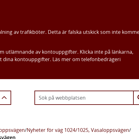
alning av trafikböter. Detta är falska utskick som inte komm
om utlämnande av kontouppgifter. Klicka inte på länkarna,
ut dina kontouppgifter. Läs mer om telefonbedrägeri
Gå direkt till innehållet
loppsvägen
/
Nyheter för väg 1024/1025, Vasaloppsvägen
/
psvägen