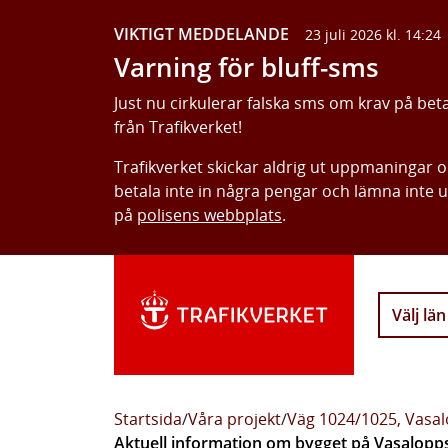
VIKTIGT MEDDELANDE
23 juli 2026 kl. 14:24
Varning för bluff-sms
Just nu cirkulerar falska sms om krav på bet
från Trafikverket!
Trafikverket skickar aldrig ut uppmaningar 
betala inte in några pengar och lämna inte 
på
polisens webbplats
.
Välj län
Startsida
/
Våra projekt
/
Väg 1024/1025, Vasa
Aktuell information om bygget på Vasalop