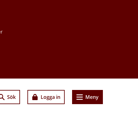
er
Sök
Logga in
Meny