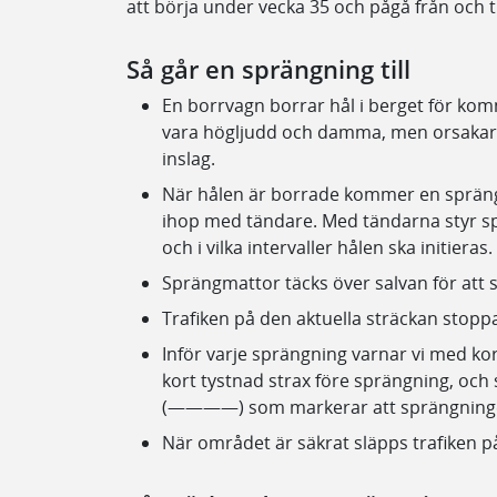
att börja under vecka 35 och pågå från och t
Så går en sprängning till
En borrvagn borrar hål i berget för k
vara högljudd och damma, men orsakar i
inslag.
När hålen är borrade kommer en sprän
ihop med tändare. Med tändarna styr s
och i vilka intervaller hålen ska initieras.
Sprängmattor täcks över salvan för att 
Trafiken på den aktuella sträckan stopp
Inför varje sprängning varnar vi med korta 
kort tystnad strax före sprängning, och s
(————) som markerar att sprängninge
När området är säkrat släpps trafiken på