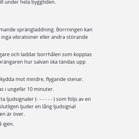
ill under hela byggtiden.
ommande sprängladdning. Borrningen kan
nga vibrationer eller andra störande
gare och laddar borrhålen som kopplas
prängaren hur salvan ska tändas upp
skydda mot mindre, flygande stenar.
as i ungefär 10 minuter.
ljudsignaler (- - - - - - ) som följs av en
lutligen ljuder en lång ljudsignal
n är över.
 igen.