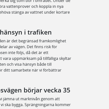
verka dig som bor i området. Under de
a vattenprover och koppla in nya
an behöva stänga av vattnet under kortare
änsyn i trafiken
eden är det begränsad framkomlighet
elar av vägen. Det finns risk för
n inte följs, då det är ett
t vara uppmärksam på tillfälliga skyltar
eten och visa hänsyn både till
r ditt samarbete när vi förbättrar
svägen börjar vecka 35
 vi jämna ut marknivån genom att
r vi ska bygga. Sprängningarna kommer