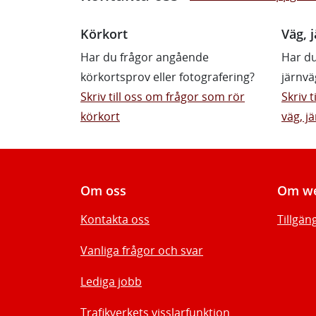
Körkort
Väg, j
Har du frågor angående
Har du
körkortsprov eller fotografering?
järnvä
Skriv till oss om frågor som rör
Skriv 
körkort
väg, jä
Om oss
Om we
Kontakta oss
Tillgän
Vanliga frågor och svar
Lediga jobb
Trafikverkets visslarfunktion