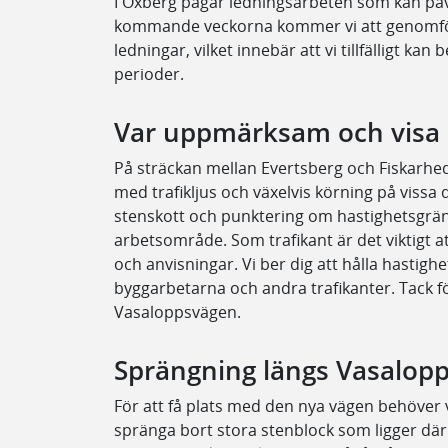
I Oxberg pågår ledningsarbeten som kan på
kommande veckorna kommer vi att genomför
ledningar, vilket innebär att vi tillfälligt k
perioder.
Var uppmärksam och visa h
På sträckan mellan Evertsberg och Fiskarh
med trafikljus och växelvis körning på vissa d
stenskott och punktering om hastighetsgränse
arbetsområde. Som trafikant är det viktigt at
och anvisningar. Vi ber dig att hålla hastigh
byggarbetarna och andra trafikanter. Tack fö
Vasaloppsvägen.
Sprängning längs Vasalopp
För att få plats med den nya vägen behöver
spränga bort stora stenblock som ligger dä