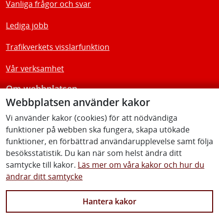
Vanliga frågor och svar
Lediga jobb
Trafikverkets visslarfunktion
Vår verksamhet
Om webbplatsen
Webbplatsen använder kakor
Tillgänglighetsredogörelse
Vi använder kakor (cookies) för att nödvändiga
funktioner på webben ska fungera, skapa utökade
Följ oss
funktioner, en förbättrad användarupplevelse samt följa
besöksstatistik. Du kan när som helst ändra ditt
samtycke till kakor.
Läs mer om våra kakor och hur du
ändrar ditt samtycke
Facebook
Youtube
Instagram
Linkedin
Hantera kakor