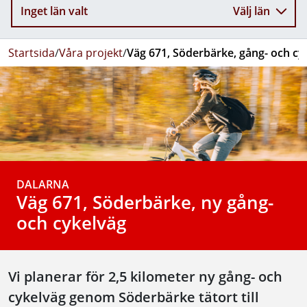
Inget län valt
Välj län
Startsida
/
Våra projekt
/
Väg 671, Söderbärke, gång- och cy
DALARNA
Väg 671, Söderbärke, ny gång-
och cykelväg
Vi planerar för 2,5 kilometer ny gång- och
cykelväg genom Söderbärke tätort till