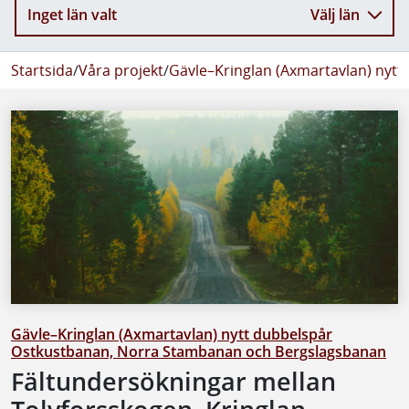
Inget län valt
Välj län
Startsida
/
Våra projekt
/
Gävle–Kringlan (Axmartavlan) nyt
Gävle–Kringlan (Axmartavlan) nytt dubbelspår
Ostkustbanan, Norra Stambanan och Bergslagsbanan
Fältundersökningar mellan