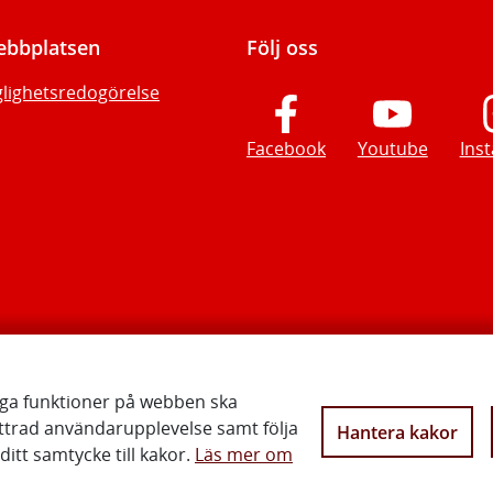
bbplatsen
Följ oss
glighetsredogörelse
Facebook
Youtube
Ins
iga funktioner på webben ska
ttrad användarupplevelse samt följa
Hantera kakor
Vi gör Sverige närmare
itt samtycke till kakor.
Läs mer om