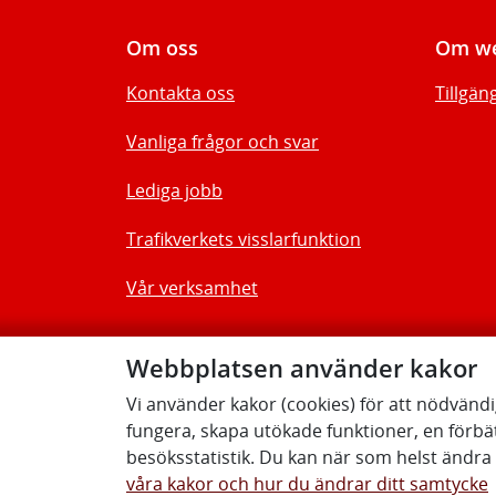
Om oss
Om we
Kontakta oss
Tillgän
Vanliga frågor och svar
Lediga jobb
Trafikverkets visslarfunktion
Vår verksamhet
Webbplatsen använder kakor
Vi använder kakor (cookies) för att nödvänd
fungera, skapa utökade funktioner, en förbä
besöksstatistik. Du kan när som helst ändra d
våra kakor och hur du ändrar ditt samtycke