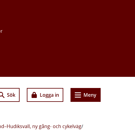
er
Sök
Logga in
Meny
nd–Hudiksvall, ny gång- och cykelväg
/