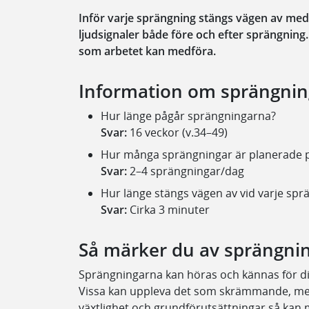
Inför varje sprängning stängs vägen av med 
ljudsignaler både före och efter sprängning
som arbetet kan medföra.
Information om sprängni
Hur länge pågår sprängningarna?
Svar:
16 veckor (v.34–49)
Hur många sprängningar är planerade 
Svar:
2–4 sprängningar/dag
Hur länge stängs vägen av vid varje spr
Svar:
Cirka 3 minuter
Så märker du av sprängni
Sprängningarna kan höras och kännas för di
Vissa kan uppleva det som skrämmande, men 
växtlighet och grundförutsättningar så kan 