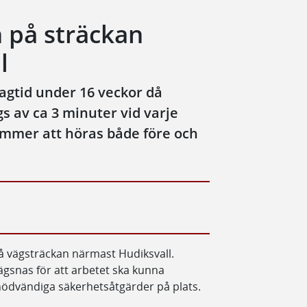
 på sträckan
l
gtid under 16 veckor då
s av ca 3 minuter vid varje
kommer att höras både före och
å vägsträckan närmast Hudiksvall.
ägsnas för att arbetet ska kunna
nödvändiga säkerhetsåtgärder på plats.