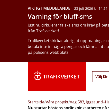
VIKTIGT MEDDELANDE
23 juli 2026 kl. 14:24
Varning för bluff-sms
Just nu cirkulerar falska sms om krav på bet
från Trafikverket!
Trafikverket skickar aldrig ut uppmaningar 
betala inte in några pengar och lämna inte 
på
polisens webbplats
.
Välj län
Startsida
/
Våra projekt
/
Väg 583, Iggesund–Hu
Nu startar höstens sprängningsarbeten på 