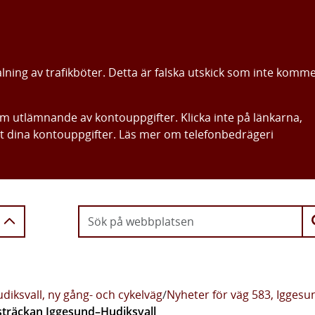
alning av trafikböter. Detta är falska utskick som inte komm
om utlämnande av kontouppgifter. Klicka inte på länkarna,
ut dina kontouppgifter. Läs mer om telefonbedrägeri
Gå direkt till innehållet
diksvall, ny gång- och cykelväg
/
Nyheter för väg 583, Iggesu
sträckan Iggesund–Hudiksvall