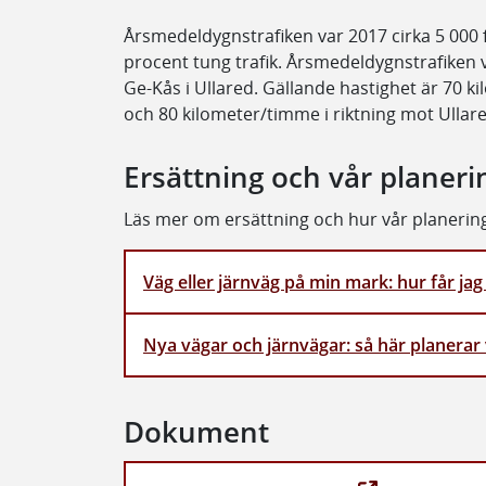
Årsmedeldygnstrafiken var 2017 cirka 5 000 
procent tung trafik. Årsmedeldygnstrafiken v
Ge-Kås i Ullared. Gällande hastighet är 70
och 80 kilometer/timme i riktning mot Ullare
Ersättning och vår planer
Läs mer om ersättning och hur vår planering
Väg eller järnväg på min mark: hur får jag
Nya vägar och järnvägar: så här planerar 
Dokument