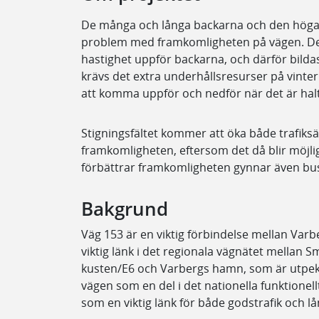
De många och långa backarna och den höga a
problem med framkomligheten på vägen. De 
hastighet uppför backarna, och därför bild
krävs det extra underhållsresurser på vinter
att komma uppför och nedför när det är halt
Stigningsfältet kommer att öka både trafiks
framkomligheten, eftersom det då blir möjlig
förbättrar framkomligheten gynnar även bus
Bakgrund
Väg 153 är en viktig förbindelse mellan Va
viktig länk i det regionala vägnätet mellan 
kusten/E6 och Varbergs hamn, som är utpek
vägen som en del i det nationella funktionel
som en viktig länk för både godstrafik och 