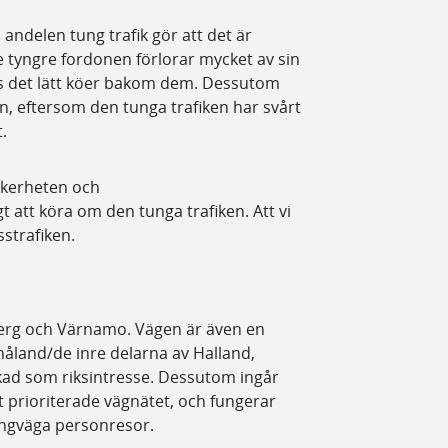
ndelen tung trafik gör att det är
tyngre fordonen förlorar mycket av sin
as det lätt köer bakom dem. Dessutom
n, eftersom den tunga trafiken har svårt
.
äkerheten och
t att köra om den tunga trafiken. Att vi
strafiken.
rberg och Värnamo. Vägen är även en
Småland/de inre delarna av Halland,
ad som riksintresse. Dessutom ingår
lt prioriterade vägnätet, och fungerar
långväga personresor.