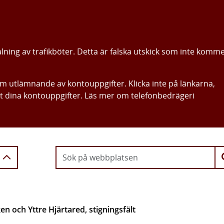
alning av trafikböter. Detta är falska utskick som inte komm
om utlämnande av kontouppgifter. Klicka inte på länkarna,
ut dina kontouppgifter. Läs mer om telefonbedrägeri
Gå direkt till innehållet
n och Yttre Hjärtared, stigningsfält