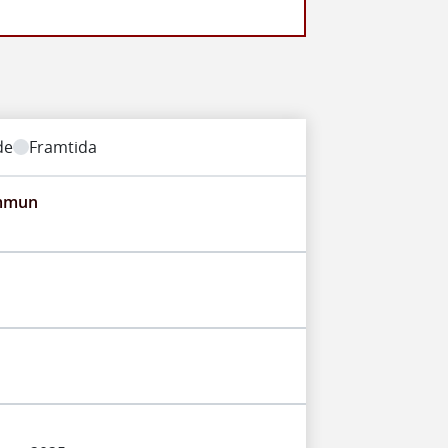
de
Framtida
ommun