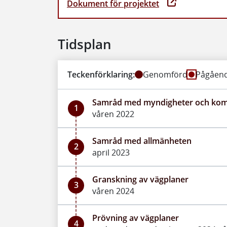
Dokument för projektet
Tidsplan
Teckenförklaring:
Genomförd
Pågåen
Samråd med myndigheter och k
1
våren 2022
Samråd med allmänheten
2
april 2023
Granskning av vägplaner
3
våren 2024
Prövning av vägplaner
4