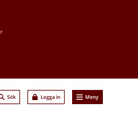
er
Sök
Logga in
Meny