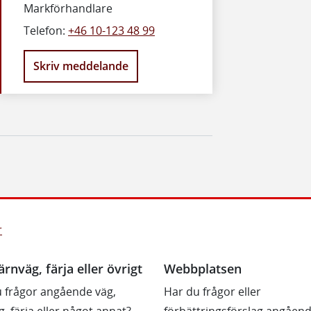
Markförhandlare
Telefon:
+46 10-123 48 99
Skriv meddelande
r
ärnväg, färja eller övrigt
Webbplatsen
 frågor angående väg,
Har du frågor eller
g, färja eller något annat?
förbättringsförslag angåen