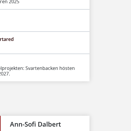
åren 2025
ärtared
elprojekten: Svartenbacken hösten
2027.
Ann-Sofi Dalbert