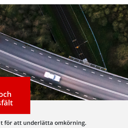
 och
fält
lt för att underlätta omkörning.