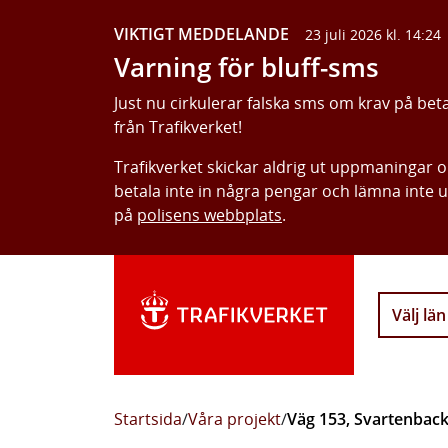
VIKTIGT MEDDELANDE
23 juli 2026 kl. 14:24
Varning för bluff-sms
Just nu cirkulerar falska sms om krav på bet
från Trafikverket!
Trafikverket skickar aldrig ut uppmaningar 
betala inte in några pengar och lämna inte 
på
polisens webbplats
.
Välj län
Startsida
/
Våra projekt
/
Väg 153, Svartenbacke