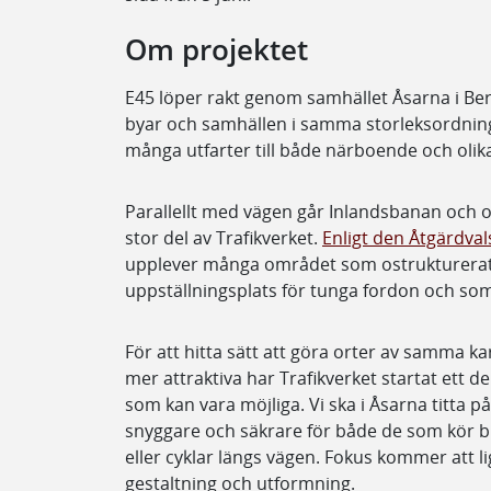
Om projektet
E45 löper rakt genom samhället Åsarna i Ber
byar och samhällen i samma storleksordning
många utfarter till både närboende och oli
Parallellt med vägen går Inlandsbanan och o
stor del av Trafikverket.
Enligt den Åtgärdval
upplever många området som ostrukturerat
uppställningsplats för tunga fordon och som r
För att hitta sätt att göra orter av samma k
mer attraktiva har Trafikverket startat ett de
som kan vara möjliga. Vi ska i Åsarna titta 
snyggare och säkrare för både de som kör bi
eller cyklar längs vägen. Fokus kommer att l
gestaltning och utformning.