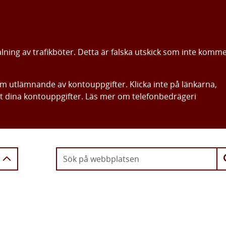
alning av trafikböter. Detta är falska utskick som inte komm
om utlämnande av kontouppgifter. Klicka inte på länkarna,
ut dina kontouppgifter. Läs mer om telefonbedrägeri
Gå direkt till innehållet