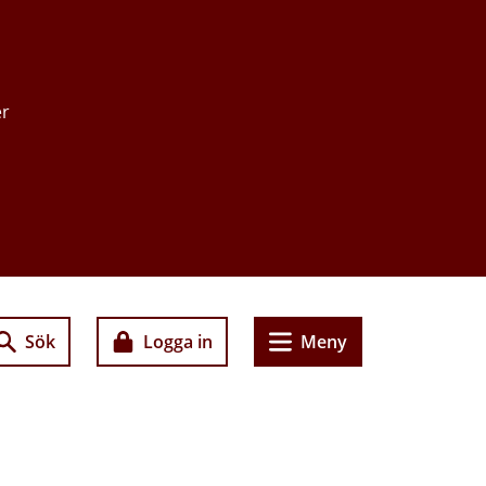
er
Sök
Logga in
Meny