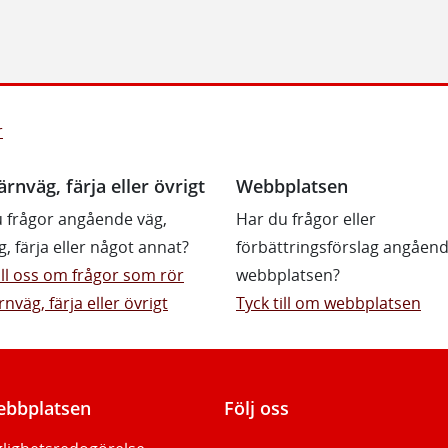
r
ärnväg, färja eller övrigt
Webbplatsen
 frågor angående väg,
Har du frågor eller
g, färja eller något annat?
förbättringsförslag angåen
till oss om frågor som rör
webbplatsen?
rnväg, färja eller övrigt
Tyck till om webbplatsen
bbplatsen
Följ oss