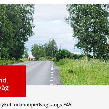
nd,
väg
 cykel- och mopedväg längs E45