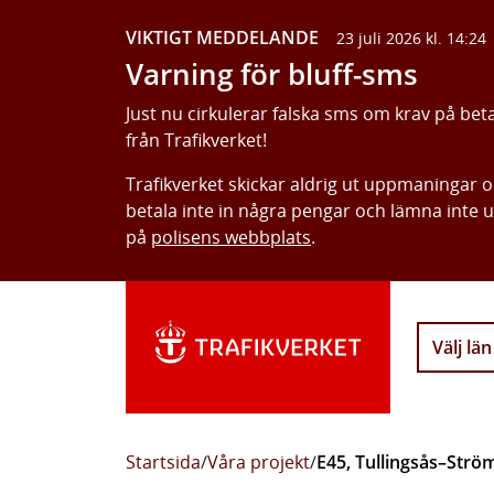
VIKTIGT MEDDELANDE
23 juli 2026 kl. 14:24
Varning för bluff-sms
Just nu cirkulerar falska sms om krav på bet
från Trafikverket!
Trafikverket skickar aldrig ut uppmaningar 
betala inte in några pengar och lämna inte 
på
polisens webbplats
.
Välj län
Startsida
/
Våra projekt
/
E45, Tullingsås–Strö