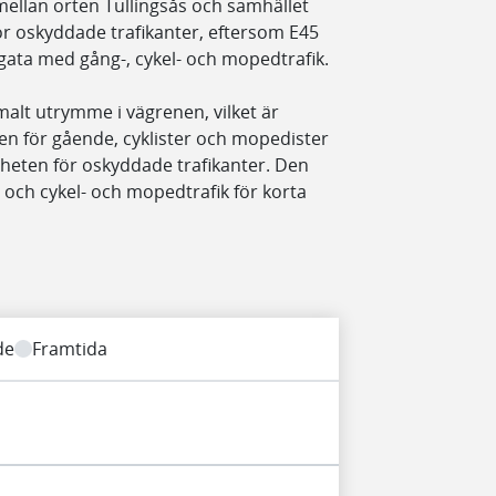
 mellan orten Tullingsås och samhället
r oskyddade trafikanter, eftersom E45
ata med gång-, cykel- och mopedtrafik.
malt utrymme i vägrenen, vilket är
gen för gående, cyklister och mopedister
igheten för oskyddade trafikanter. Den
, och cykel- och mopedtrafik för korta
de
Framtida