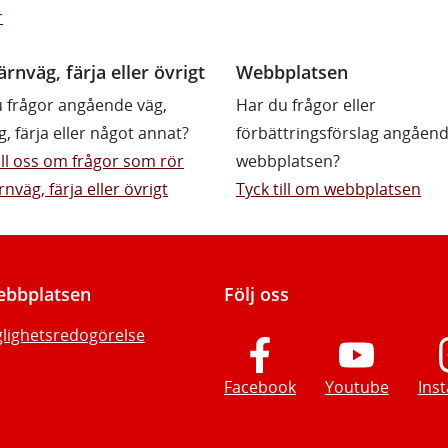
r
ärnväg, färja eller övrigt
Webbplatsen
 frågor angående väg,
Har du frågor eller
g, färja eller något annat?
förbättringsförslag angåen
till oss om frågor som rör
webbplatsen?
rnväg, färja eller övrigt
Tyck till om webbplatsen
bbplatsen
Följ oss
glighetsredogörelse
Facebook
Youtube
Ins