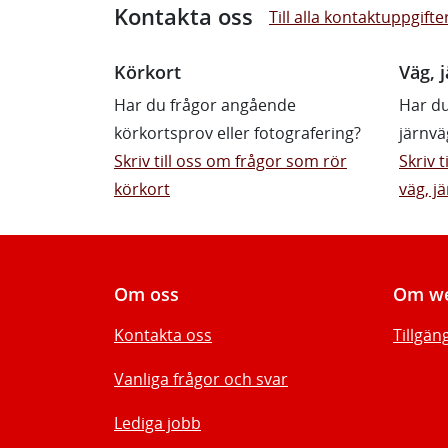
Kontakta oss
Till alla kontaktuppgifte
Körkort
Väg, j
Har du frågor angående
Har du
körkortsprov eller fotografering?
järnvä
Skriv till oss om frågor som rör
Skriv 
körkort
väg, jä
Om oss
Om we
Kontakta oss
Tillgän
Vanliga frågor och svar
Lediga jobb