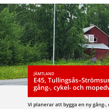
JÄMTLAND
E45, Tullingsås–Strömsu
gång-, cykel- och moped
Vi planerar att bygga en ny gång-,