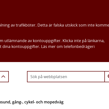
alning av trafikböter. Detta är falska utskick som inte komm
om utlämnande av kontouppgifter. Klicka inte på länkarna,
ut dina kontouppgifter. Läs mer om telefonbedrägeri
Gå direkt till innehållet
msund, gång-, cykel- och mopedväg