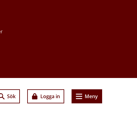
er
Sök
Logga in
Meny