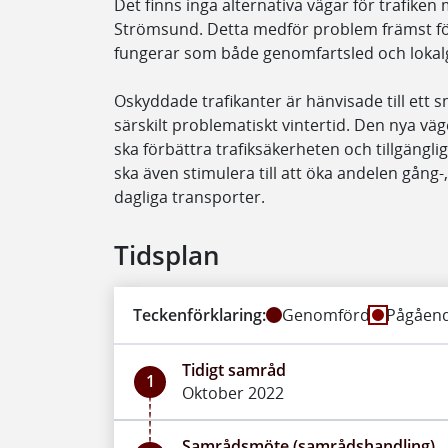
Det finns inga alternativa vägar för trafiken
Strömsund. Detta medför problem främst fö
fungerar som både genomfartsled och lokalg
Oskyddade trafikanter är hänvisade till ett s
särskilt problematiskt vintertid. Den nya vä
ska förbättra trafiksäkerheten och tillgängl
ska även stimulera till att öka andelen gång-
dagliga transporter.
Tidsplan
Teckenförklaring:
Genomförd
Pågåen
Tidigt samråd
1
Oktober 2022
Samrådsmöte (samrådshandling)