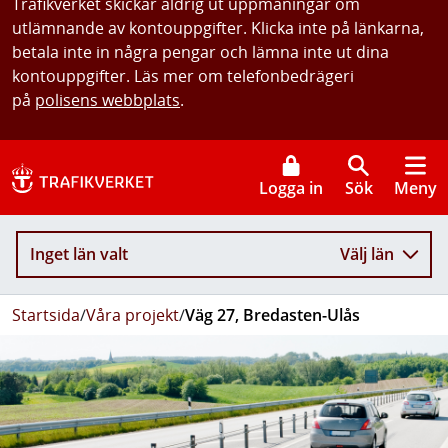
Trafikverket skickar aldrig ut uppmaningar om
utlämnande av kontouppgifter. Klicka inte på länkarna,
betala inte in några pengar och lämna inte ut dina
kontouppgifter. Läs mer om telefonbedrägeri
på
polisens webbplats
.
Logga in
Sök
Meny
Inget län valt
Välj län
Startsida
/
Våra projekt
/
Väg 27, Bredasten-Ulås