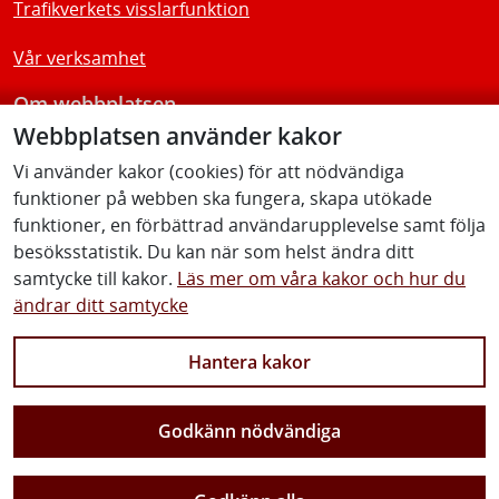
Trafikverkets visslarfunktion
Vår verksamhet
Om webbplatsen
Webbplatsen använder kakor
Tillgänglighetsredogörelse
Vi använder kakor (cookies) för att nödvändiga
funktioner på webben ska fungera, skapa utökade
Följ oss
funktioner, en förbättrad användarupplevelse samt följa
besöksstatistik. Du kan när som helst ändra ditt
samtycke till kakor.
Läs mer om våra kakor och hur du
ändrar ditt samtycke
Facebook
Youtube
Instagram
Linkedin
Hantera kakor
Godkänn nödvändiga
Vi gör Sverige närmare