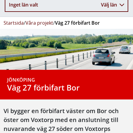
Inget län valt
Välj län
Startsida
/
Våra projekt
/
Väg 27 förbifart Bor
JÖNKÖPING
Väg 27 förbifart Bor
Vi bygger en förbifart väster om Bor och
öster om Voxtorp med en anslutning till
nuvarande väg 27 söder om Voxtorps