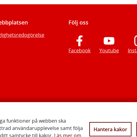
bbplatsen
Följ oss
glighetsredogörelse
Facebook
Youtube
Ins
iga funktioner på webben ska
ttrad användarupplevelse samt följa
Hantera kakor
Vi gör Sverige närmare
itt samtycke till kakor.
Läs mer om