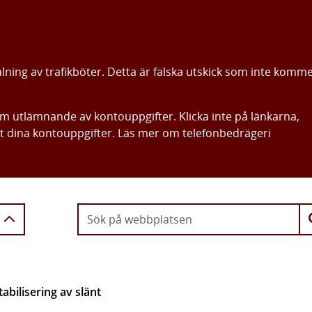
alning av trafikböter. Detta är falska utskick som inte komm
om utlämnande av kontouppgifter. Klicka inte på länkarna,
ut dina kontouppgifter. Läs mer om telefonbedrägeri
Gå direkt till innehållet
abilisering av slänt