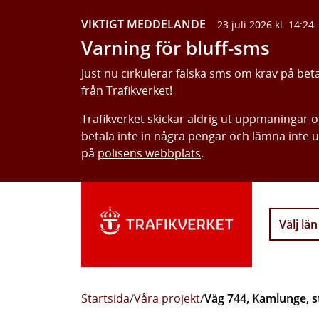
VIKTIGT MEDDELANDE
23 juli 2026 kl. 14:24
Varning för bluff-sms
Just nu cirkulerar falska sms om krav på bet
från Trafikverket!
Trafikverket skickar aldrig ut uppmaningar 
betala inte in några pengar och lämna inte 
på
polisens webbplats
.
Välj län
Startsida
/
Våra projekt
/
Väg 744, Kamlunge, st