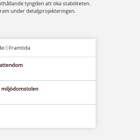
hållande tyngden att öka stabiliteten.
ram under detaljprojekteringen.
de
Framtida
vattendom
h miljödomstolen