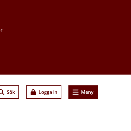
er
Sök
Logga in
Meny