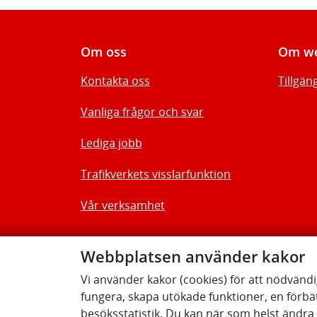
Om oss
Om we
Kontakta oss
Tillgän
Vanliga frågor och svar
Lediga jobb
Trafikverkets visslarfunktion
Vår verksamhet
Webbplatsen använder kakor
Vi använder kakor (cookies) för att nödvänd
fungera, skapa utökade funktioner, en förbä
besöksstatistik. Du kan när som helst ändra d