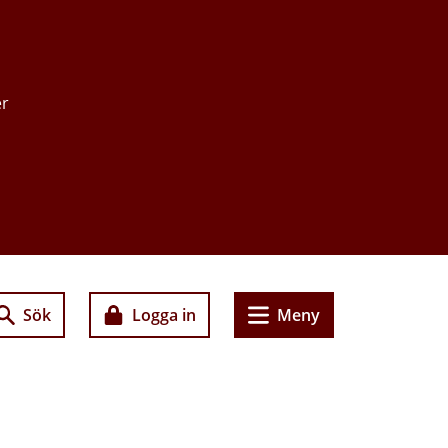
er
Sök
Logga in
Meny