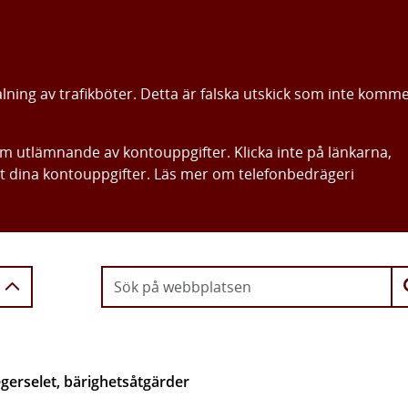
alning av trafikböter. Detta är falska utskick som inte komm
om utlämnande av kontouppgifter. Klicka inte på länkarna,
ut dina kontouppgifter. Läs mer om telefonbedrägeri
Gå direkt till innehållet
erselet, bärighetsåtgärder