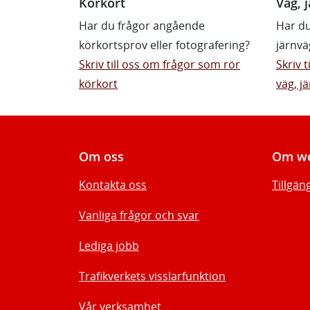
Körkort
Väg, j
Har du frågor angående
Har du
körkortsprov eller fotografering?
järnvä
Skriv till oss om frågor som rör
Skriv 
körkort
väg, jä
Om oss
Om we
Kontakta oss
Tillgän
Vanliga frågor och svar
Lediga jobb
Trafikverkets visslarfunktion
Vår verksamhet