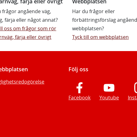
ärnväg, färja eller övrigt
Webbplatsen
 frågor angående väg,
Har du frågor eller
g, färja eller något annat?
förbättringsförslag angåen
till oss om frågor som rör
webbplatsen?
rnväg, färja eller övrigt
Tyck till om webbplatsen
bbplatsen
Följ oss
glighetsredogörelse
Facebook
Youtube
Ins