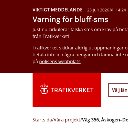
VIKTIGT MEDDELANDE
23 juli 2026 kl. 14:24
Varning för bluff-sms
Just nu cirkulerar falska sms om krav på bet
från Trafikverket!
Trafikverket skickar aldrig ut uppmaningar 
betala inte in några pengar och lämna inte 
på
polisens webbplats
.
Välj län
Startsida
/
Våra projekt
/
Väg 356, Åskogen–Deg