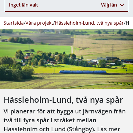
Inget län valt
Välj län
Startsida
/
Våra projekt
/
Hässleholm-Lund, två nya spår
/
Häs
Hässleholm-Lund, två nya spår
Vi planerar för att bygga ut järnvägen från
två till fyra spår i stråket mellan
Hässleholm och Lund (Stångby). Läs mer