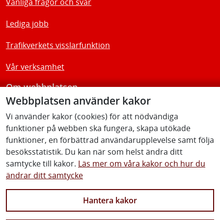
Vanliga frågor och svar
Lediga jobb
Trafikverkets visslarfunktion
Vår verksamhet
Om webbplatsen
Webbplatsen använder kakor
Tillgänglighetsredogörelse
Vi använder kakor (cookies) för att nödvändiga
funktioner på webben ska fungera, skapa utökade
Följ oss
funktioner, en förbättrad användarupplevelse samt följa
besöksstatistik. Du kan när som helst ändra ditt
samtycke till kakor.
Läs mer om våra kakor och hur du
ändrar ditt samtycke
Facebook
Youtube
Instagram
Linkedin
Hantera kakor