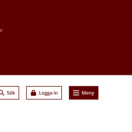
er
Sök
Logga in
Meny