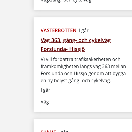
VÄSTERBOTTEN
I går
Väg 363, gång- och cykelväg
Forslunda- Hissjö
Vi vill förbättra trafiksäkerheten och
framkomligheten längs väg 363 mellan
Forslunda och Hissjö genom att bygga
en ny belyst gång- och cykelväg.
I går
Väg