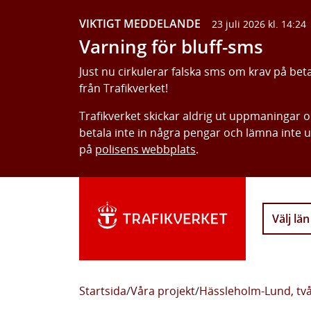
VIKTIGT MEDDELANDE
23 juli 2026 kl. 14:24
Varning för bluff-sms
Just nu cirkulerar falska sms om krav på bet
från Trafikverket!
Trafikverket skickar aldrig ut uppmaningar 
betala inte in några pengar och lämna inte 
på
polisens webbplats
.
Välj län
Startsida
/
Våra projekt
/
Hässleholm-Lund, två