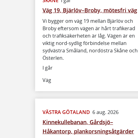
SKÅNE
I går
Väg 19, Bjärlöv–Broby, mötesfri väg
Vi bygger om väg 19 mellan Bjärlöv och
Broby eftersom vägen är hårt trafikerad
och trafiksäkerheten är låg. Vägen är en
viktig nord-sydlig förbindelse mellan
sydvästra Småland, nordöstra Skåne och
Österlen.
I går
Väg
VÄSTRA GÖTALAND
6 aug. 2026
Kinnekullebanan, Gårdsjö–
Håkantorp, plankorsningsåtgärder