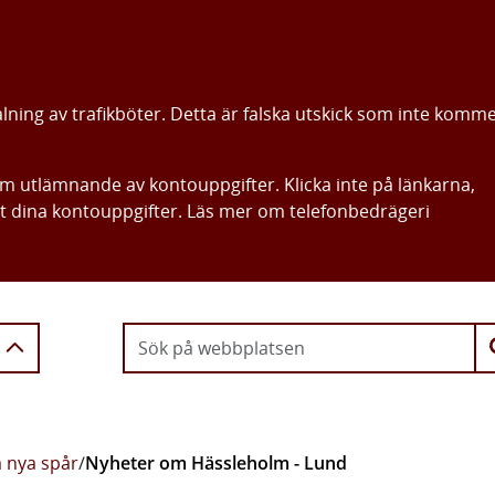
alning av trafikböter. Detta är falska utskick som inte komm
om utlämnande av kontouppgifter. Klicka inte på länkarna,
ut dina kontouppgifter. Läs mer om telefonbedrägeri
Gå direkt till innehållet
 nya spår
/
Nyheter om Hässleholm - Lund