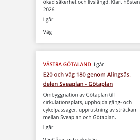
ökad säkerhet och livslängd. Klart hösten
2026
I går
Väg
VÄSTRA GÖTALAND
I går
E20 och väg 180 genom Alingsås,
delen Sveaplan - Götaplan
Ombyggnation av Götaplan till
cirkulationsplats, upphöjda gång- och
cykelpassager, upprustning av sträckan
mellan Sveaplan och Götaplan.
I går
Väg
Gång- och cykelväg