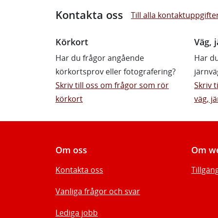
Kontakta oss
Till alla kontaktuppgifte
Körkort
Väg, j
Har du frågor angående
Har du
körkortsprov eller fotografering?
järnvä
Skriv till oss om frågor som rör
Skriv 
körkort
väg, jä
Om oss
Om we
Kontakta oss
Tillgän
Vanliga frågor och svar
Lediga jobb