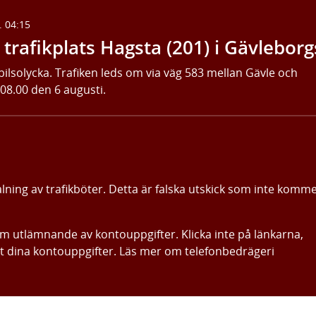
. 04:15
trafikplats Hagsta (201) i Gävleborg
bilsolycka. Trafiken leds om via väg 583 mellan Gävle och
 08.00 den 6 augusti.
alning av trafikböter. Detta är falska utskick som inte komm
om utlämnande av kontouppgifter. Klicka inte på länkarna,
ut dina kontouppgifter. Läs mer om telefonbedrägeri
Gå direkt till innehållet