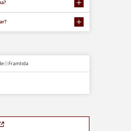
na?
ar?
de
Framtida