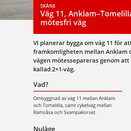
SKÅNE
Väg 11, Anklam–Tomelill
mötesfri väg
Vi planerar bygga om väg 11 för at
framkomligheten mellan Anklam oc
vägen mötessepareras genom att v
kallad 2+1-väg.
Vad?
Ombyggnad av väg 11 mellan Anklam
och Tomelilla, samt cykelväg mellan
Ramsåsa och Svampakorset.
Nuläge