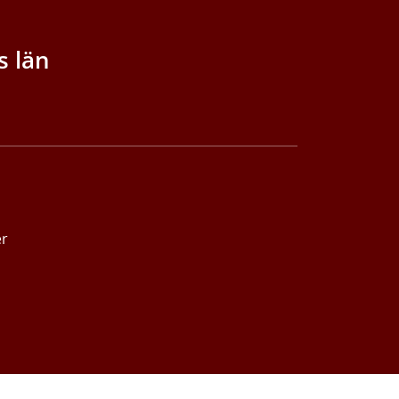
s län
er