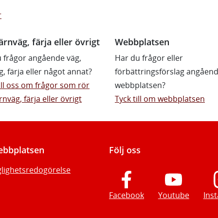
r
ärnväg, färja eller övrigt
Webbplatsen
 frågor angående väg,
Har du frågor eller
g, färja eller något annat?
förbättringsförslag angåen
till oss om frågor som rör
webbplatsen?
rnväg, färja eller övrigt
Tyck till om webbplatsen
bbplatsen
Följ oss
glighetsredogörelse
Facebook
Youtube
Ins