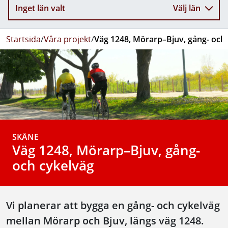
Inget län valt
Välj län
Startsida
/
Våra projekt
/
Väg 1248, Mörarp–Bjuv, gång- och
SKÅNE
Väg 1248, Mörarp–Bjuv, gång-
och cykelväg
Vi planerar att bygga en gång- och cykelväg
mellan Mörarp och Bjuv, längs väg 1248.