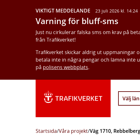
VIKTIGT MEDDELANDE
23 juli 2026 kl. 14:24
Varning för bluff-sms
Just nu cirkulerar falska sms om krav på bet
från Trafikverket!
Trafikverket skickar aldrig ut uppmaningar 
betala inte in några pengar och lämna inte 
på
polisens webbplats
.
Välj län
Startsida
/
Våra projekt
/
Väg 1710, Rebbelberg