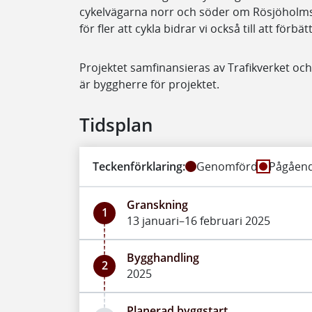
cykelvägarna norr och söder om Rösjöholmså
för fler att cykla bidrar vi också till att förbä
Projektet samfinansieras av Trafikverket o
är byggherre för projektet.
Tidsplan
Teckenförklaring:
Genomförd
Pågåen
Granskning
1
13 januari–16 februari 2025
Bygghandling
2
2025
Planerad byggstart