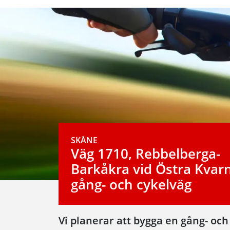
SKÅNE
Väg 1710, Rebbelberga-
Barkåkra vid Östra Kvarn
gång- och cykelväg
Vi planerar att bygga en gång- och