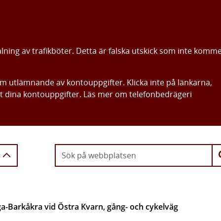
alning av trafikböter. Detta är falska utskick som inte komm
om utlämnande av kontouppgifter. Klicka inte på länkarna,
ut dina kontouppgifter. Läs mer om telefonbedrägeri
Gå direkt till innehållet
a-Barkåkra vid Östra Kvarn, gång- och cykelväg