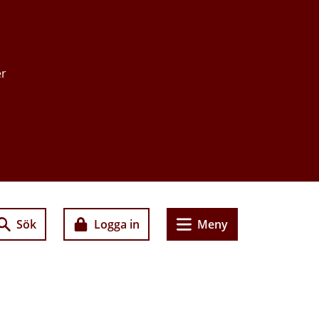
er
Sök
Logga in
Meny