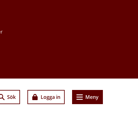
er
Sök
Logga in
Meny