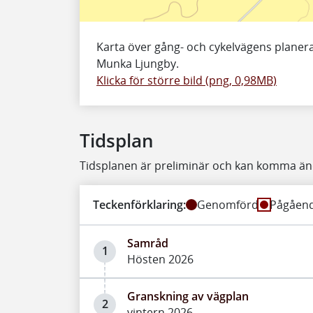
Karta över gång- och cykelvägens planer
Munka Ljungby.
Klicka för större bild (png, 0,98MB)
Tidsplan
Tidsplanen är preliminär och kan komma än
Teckenförklaring:
Genomförd
Pågåen
Samråd
1
Hösten 2026
Granskning av vägplan
2
vintern 2026