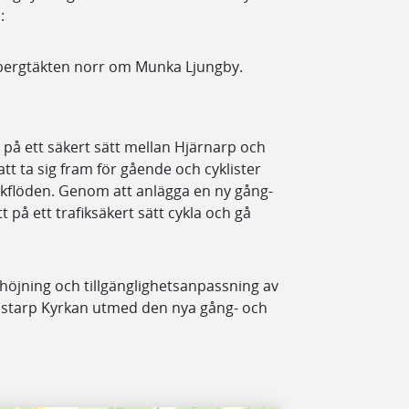
:
id bergtäkten norr om Munka Ljungby.
 på ett säkert sätt mellan Hjärnarp och
att ta sig fram för gående och cyklister
ikflöden.
Genom att anlägga en ny gång-
t på ett trafiksäkert sätt cykla och gå
öjning och tillgänglighetsanpassning av
åstarp Kyrkan utmed den nya gång- och