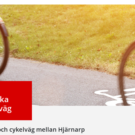
nka
väg
 och cykelväg mellan Hjärnarp