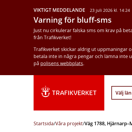
VIKTIGT MEDDELANDE
23 juli 2026 kl. 14:24
Varning för bluff-sms
Just nu cirkulerar falska sms om krav på bet
från Trafikverket!
Trafikverket skickar aldrig ut uppmaningar 
betala inte in några pengar och lämna inte 
på
polisens webbplats
.
Välj län
Startsida
/
Våra projekt
/
Väg 1788, Hjärnarp–