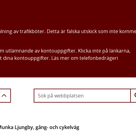
alning av trafikböter. Detta är falska utskick som inte komm
om utlämnande av kontouppgifter. Klicka inte på länkarna,
ut dina kontouppgifter. Läs mer om telefonbedrägeri
Gå direkt till innehållet
Munka Ljungby, gång- och cykelväg