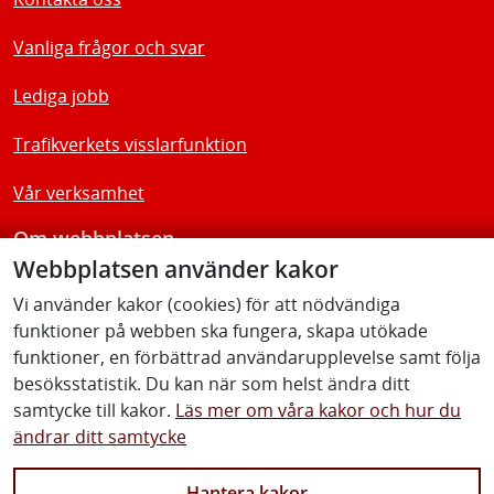
Vanliga frågor och svar
Lediga jobb
Trafikverkets visslarfunktion
Vår verksamhet
Om webbplatsen
Webbplatsen använder kakor
Tillgänglighetsredogörelse
Vi använder kakor (cookies) för att nödvändiga
funktioner på webben ska fungera, skapa utökade
Följ oss
funktioner, en förbättrad användarupplevelse samt följa
besöksstatistik. Du kan när som helst ändra ditt
samtycke till kakor.
Läs mer om våra kakor och hur du
ändrar ditt samtycke
Facebook
Youtube
Instagram
Linkedin
Hantera kakor