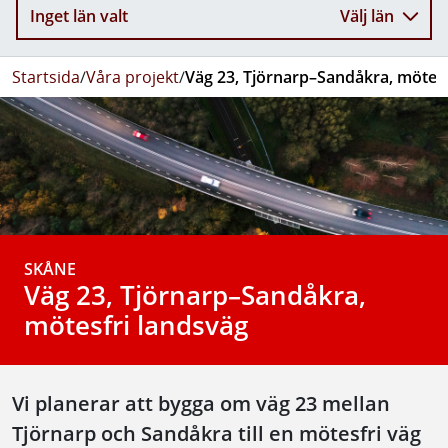
Inget län valt
Välj län
Startsida
/
Våra projekt
/
Väg 23, Tjörnarp–Sandåkra, mötesf
SKÅNE
Väg 23, Tjörnarp–Sandåkra,
mötesfri landsväg
Vi planerar att bygga om väg 23 mellan
Tjörnarp och Sandåkra till en mötesfri väg