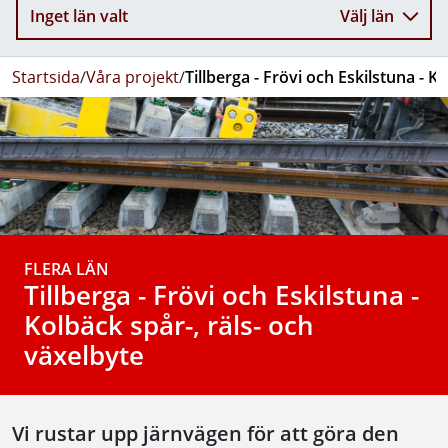
Inget län valt
Välj län
Startsida
/
Våra projekt
/
Tillberga - Frövi och Eskilstuna - K
FLERA LÄN
Tillberga - Frövi och Eskilstuna -
Kolbäck spår-, räls- och
växelbyte
Vi rustar upp järnvägen för att göra den