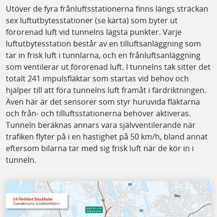
Utöver de fyra frånluftsstationerna finns längs sträckan
sex luftutbytesstationer (se karta) som byter ut
förorenad luft vid tunnelns lägsta punkter. Varje
luftutbytesstation består av en tilluftsanläggning som
tar in frisk luft i tunnlarna, och en frånluftsanläggning
som ventilerar ut förorenad luft. I tunnelns tak sitter det
totalt 241 impulsfläktar som startas vid behov och
hjälper till att föra tunnelns luft framåt i färdriktningen.
Även här är det sensorer som styr huruvida fläktarna
och från- och tilluftsstationerna behöver aktiveras.
Tunneln beräknas annars vara självventilerande när
trafiken flyter på i en hastighet på 50 km/h, bland annat
eftersom bilarna tar med sig frisk luft när de kör in i
tunneln.