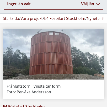
Inget län valt
Välj län
Startsida
/
Våra projekt
/
E4 Förbifart Stockholm
/
Nyheter fö
Frånluftstorn i Vinsta tar form
Foto: Per-Åke Andersson
E4 Förbifart Stockholm