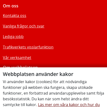
Om oss
Kontakta oss
Vanliga frågor och svar
Lediga jobb
Trafikverkets visslarfunktion
Vår verksamhet
Om webbplatsen
Webbplatsen använder kakor
Tillgänglighetsredogörelse
Vi använder kakor (cookies) för att nödvändiga
funktioner på webben ska fungera, skapa utökade
Följ oss
funktioner, en förbättrad användarupplevelse samt följa
besöksstatistik. Du kan när som helst ändra ditt
samtycke till kakor.
Läs mer om våra kakor och hur du