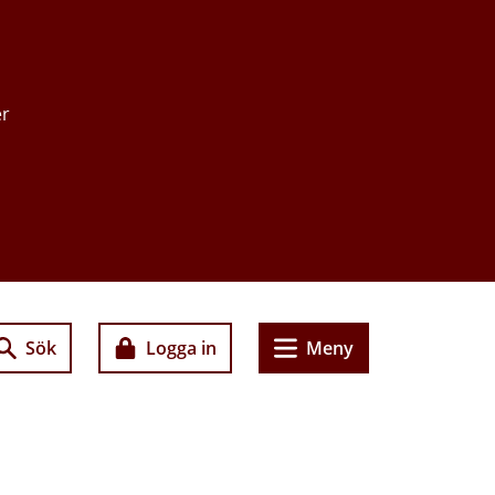
er
Sök
Logga in
Meny