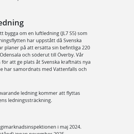
edning
tt bygga om en luftledning (JL7 S5) som
ningsflytten har uppstått då Svenska
 planer på att ersätta sin befintliga 220
Odensala och söderut till Överby. Vår
ör att ge plats åt Svenska kraftnäts nya
te har samordnats med Vattenfalls och
arande ledning kommer att flyttas
ens ledningssträckning.
ergimarknadsinspektionen i maj 2024.
llstånd) innan november 2025.