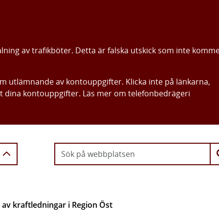
alning av trafikböter. Detta är falska utskick som inte komm
om utlämnande av kontouppgifter. Klicka inte på länkarna,
ut dina kontouppgifter. Läs mer om telefonbedrägeri
Gå direkt till innehållet
av kraftledningar i Region Öst