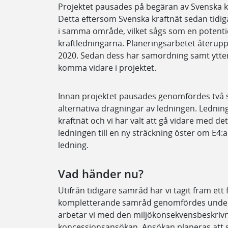
Projektet pausades på begäran av Svenska 
Detta eftersom Svenska kraftnät sedan tidiga
i samma område, vilket sågs som en potentiel
kraftledningarna. Planeringsarbetet återup
2020. Sedan dess har samordning samt ytter
komma vidare i projektet.
Innan projektet pausades genomfördes två s
alternativa dragningar av ledningen. Ledn
kraftnät och vi har valt att gå vidare med det
ledningen till en ny sträckning öster om E4:a
ledning.
Vad händer nu?
Utifrån tidigare samråd har vi tagit fram ett 
kompletterande samråd genomfördes under s
arbetar vi med den miljökonsekvensbeskrivni
koncessionsansökan. Ansökan planeras att ski