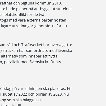
kraftnät och Sigtuna kommun 2018.
re hade planer på att bygga ut sitt elnät
l platskonflikt för de två
ptogs med våra externa parter hösten
ligare utredningar genomförts för att
amråd och Trafikverket har övervägt tre
ingssträckan har samordnats med Svenska
 alternativ som innebär att flytta
n, parallellt med Svenska kraftnäts
förslag på var ledningen ska placeras. Ett
lutet av 2022 och början av 2023. Nu
ng som ska biläggas till
ckas in till