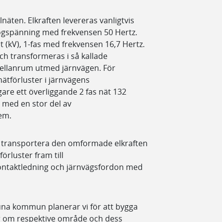
lnäten. Elkraften levereras vanligtvis
högspänning med frekvensen 50 Hertz.
t (kV), 1-fas med frekvensen 16,7 Hertz.
h transformeras i så kallade
llanrum utmed järnvägen. För
ätförluster i järnvägens
gare ett överliggande 2 fas nät 132
t med en stor del av
em.
t transportera den omformade elkraften
rluster fram till
ontaktledning och järnvägsfordon med
na kommun planerar vi för att bygga
mer om respektive område och dess