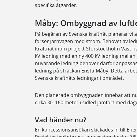
specifika åtgärder.
.
Måby: Ombyggnad av luftl
På begäran av Svenska kraftnät planerar vi a
förser järnvägen med ström. Behovet av led
Kraftnät inom projekt Storstockholm Väst har
kV ledning med en ny 400 kV ledning mellan 
nuvarande ledning behöver därför anpassas f
ledning på sträckan Ensta-Måby. Detta arbe
Svenska kraftnäts ledningar i området.
Den planerade ombyggnaden innebär att nuv
cirka 30–160 meter i sidled jämfört med dag
Vad händer nu?
En koncessionsansökan skickades in till En
Projektet inväntar ett koncessionsbeslut (ti