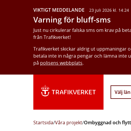
VIKTIGT MEDDELANDE
23 juli 2026 kl. 14:24
Varning för bluff-sms
Just nu cirkulerar falska sms om krav på bet
från Trafikverket!
Trafikverket skickar aldrig ut uppmaningar 
betala inte in några pengar och lämna inte 
på
polisens webbplats
.
Välj län
Startsida
/
Våra projekt
/
Ombyggnad och flytt 