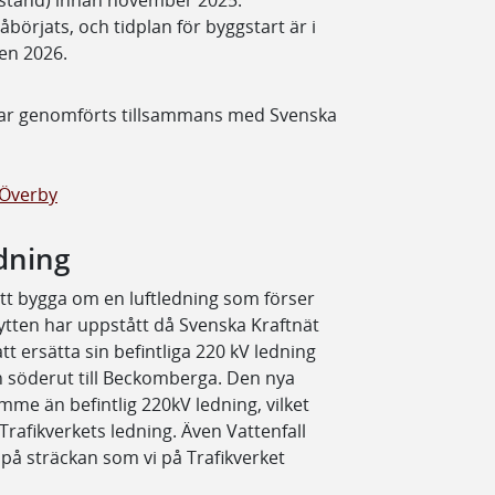
börjats, och tidplan för byggstart är i
ren 2026.
 har genomförts tillsammans med Svenska
-Överby
dning
att bygga om en luftledning som förser
ytten har uppstått då Svenska Kraftnät
t ersätta sin befintliga 220 kV ledning
 söderut till Beckomberga. Den nya
me än befintlig 220kV ledning, vilket
Trafikverkets ledning. Även Vattenfall
 på sträckan som vi på Trafikverket