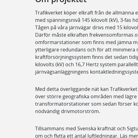
Trafikverket köper elkraft från de allmänna e
med spänningsnivå 145 kilovolt (kV), 3-fas 
Tågen på våra järnvägar drivs med 15 kilovol
Därför måste elkraften frekvensomformas oc
omformarstationer som finns med jämna me
ytterligare redundans och för att minimera n
kraftförsörjningssystem finns det sedan tidi
kilovolts (kV) och 16,7 Hertz system parallell
järnvägsanläggningens kontaktledningssyst
Med detta överliggande nät kan Trafikverke
över större geografiska områden med lägre fö
transformatorstationer som sedan förser k
nödvändig drivmotorström.
Tillsammans med Svenska kraftnät och Sigtu
om och flytta ett antal luftledningar. Läs 