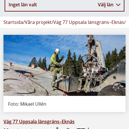
Inget län valt
Välj län
Startsida
/
Våra projekt
/
Väg 77 Uppsala länsgräns–Eknäs
/
N
Foto: Mikael Ullén
Väg 77 Uppsala länsgräns–Eknäs