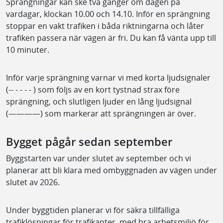
Sprängningar kan ske två gånger om dagen på
vardagar, klockan 10.00 och 14.10. Inför en sprängning
stoppar en vakt trafiken i båda riktningarna och låter
trafiken passera när vägen är fri. Du kan få vänta upp till
10 minuter.
Inför varje sprängning varnar vi med korta ljudsignaler
(-- - - - - ) som följs av en kort tystnad strax före
sprängning, och slutligen ljuder en lång ljudsignal
(————) som markerar att sprängningen är över.
Bygget pågår sedan september
Byggstarten var under slutet av september och vi
planerar att bli klara med ombyggnaden av vägen under
slutet av 2026.
Under byggtiden planerar vi för säkra tillfälliga
trafiklösningar för trafikanter, med bra arbetsmiljö för