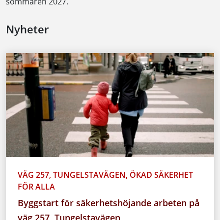
sommaren 2027.
Nyheter
VÄG 257, TUNGELSTAVÄGEN, ÖKAD SÄKERHET
FÖR ALLA
Byggstart för säkerhetshöjande arbeten på
väg 257, Tungelstavägen