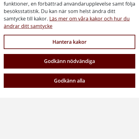
funktioner, en förbättrad användarupplevelse samt följa
Om oss
besöksstatistik. Du kan när som helst ändra ditt
samtycke till kakor.
Läs mer om våra kakor och hur du
Kontakta oss
ändrar ditt samtycke
Vanliga frågor och svar
Hantera kakor
Lediga jobb
Trafikverkets visslarfunktion
Godkänn nödvändiga
Vår verksamhet
Godkänn alla
Om webbplatsen
Tillgänglighetsredogörelse
Följ oss