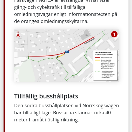
Parkvägen vid ICA är avstängda. Vi hänvisar
gång- och cykeltrafik till tillfälliga
omledningsvägar enligt informationstexten på
de orangea omledningsskyltarna.
Tillfällig busshållplats
Den södra busshållplatsen vid Norrskogsvägen
har tillfälligt läge. Bussarna stannar cirka 40
meter framåt i östlig riktning.