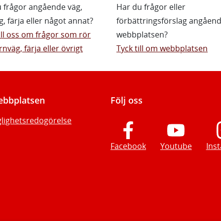
 frågor angående väg,
Har du frågor eller
g, färja eller något annat?
förbättringsförslag angåen
till oss om frågor som rör
webbplatsen?
rnväg, färja eller övrigt
Tyck till om webbplatsen
bbplatsen
Följ oss
glighetsredogörelse
Facebook
Youtube
Ins