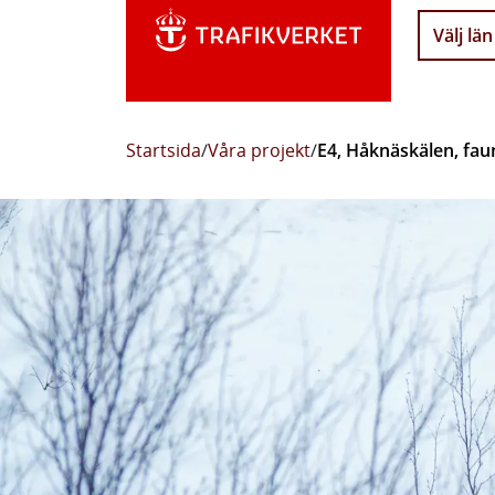
Välj län
Startsida
/
Våra projekt
/
E4, Håknäskälen, fa