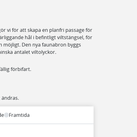
ör vi för att skapa en planfri passage för
rliggande hål i befintligt viltstängsel, för
m möjligt. Den nya faunabron byggs
nska antalet viltolyckor.
llig förbifart.
 ändras.
de
Framtida