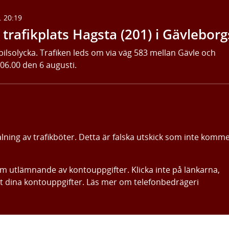
. 20:19
trafikplats Hagsta (201) i Gävleborg
bilsolycka. Trafiken leds om via väg 583 mellan Gävle och
 06.00 den 6 augusti.
alning av trafikböter. Detta är falska utskick som inte komm
om utlämnande av kontouppgifter. Klicka inte på länkarna,
ut dina kontouppgifter. Läs mer om telefonbedrägeri
Gå direkt till innehållet