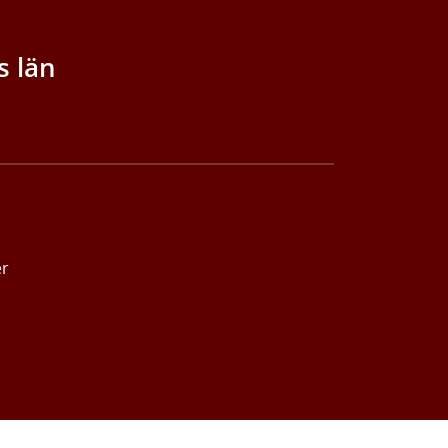
s län
er