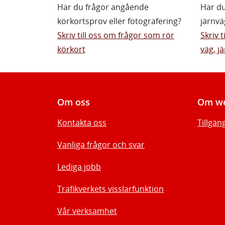
Har du frågor angående
Har du
körkortsprov eller fotografering?
järnvä
Skriv till oss om frågor som rör
Skriv 
körkort
väg, jä
Om oss
Om we
Kontakta oss
Tillgän
Vanliga frågor och svar
Lediga jobb
Trafikverkets visslarfunktion
Vår verksamhet