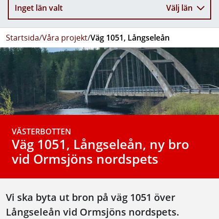
Inget län valt
Välj län
Startsida
/
Våra projekt
/
Väg 1051, Långseleån
VÄSTERBOTTEN
Väg 1051, Långseleån, ny bro
vid Ormsjöns nordspets
Vi ska byta ut bron på väg 1051 över
Långseleån vid Ormsjöns nordspets.